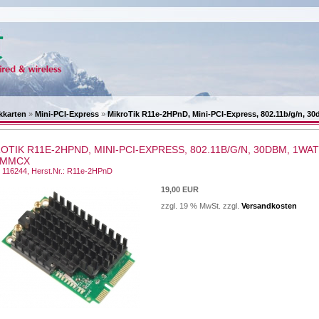
kkarten
»
Mini-PCI-Express
»
MikroTik R11e-2HPnD, Mini-PCI-Express, 802.11b/g/n, 3
OTIK R11E-2HPND, MINI-PCI-EXPRESS, 802.11B/G/N, 30DBM, 1WAT
 MMCX
.: 116244, Herst.Nr.: R11e-2HPnD
19,00 EUR
zzgl. 19 % MwSt. zzgl.
Versandkosten