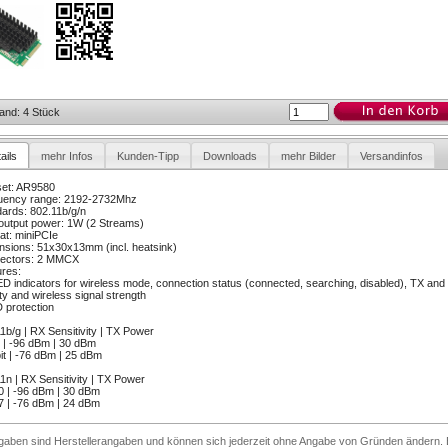
and: 4 Stück
ails
mehr Infos
Kunden-Tipp
Downloads
mehr Bilder
Versandinfos
set: AR9580
uency range: 2192-2732Mhz
ards: 802.11b/g/n
output power: 1W (2 Streams)
t: miniPCIe
sions: 51x30x13mm (incl. heatsink)
ectors: 2 MMCX
res:
ED indicators for wireless mode, connection status (connected, searching, disabled), TX and
ity and wireless signal strength
 protection
1b/g | RX Sensitivity | TX Power
 | -96 dBm | 30 dBm
t | -76 dBm | 25 dBm
1n | RX Sensitivity | TX Power
 | -96 dBm | 30 dBm
 | -76 dBm | 24 dBm
ngaben sind Herstellerangaben und können sich jederzeit ohne Angabe von Gründen ändern. 