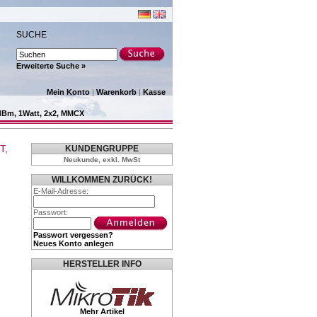
SUCHE
Erweiterte Suche »
Mein Konto
|
Warenkorb
|
Kasse
0dBm, 1Watt, 2x2, MMCX
T,
KUNDENGRUPPE
Neukunde, exkl. MwSt
WILLKOMMEN ZURÜCK!
E-Mail-Adresse:
Passwort:
Passwort vergessen?
Neues Konto anlegen
HERSTELLER INFO
Mehr Artikel