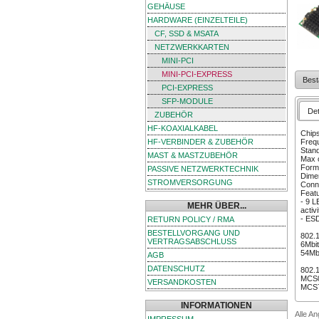
GEHÄUSE
HARDWARE (EINZELTEILE)
CF, SSD & MSATA
NETZWERKKARTEN
MINI-PCI
MINI-PCI-EXPRESS
Best
PCI-EXPRESS
SFP-MODULE
Det
ZUBEHÖR
HF-KOAXIALKABEL
Chip
HF-VERBINDER & ZUBEHÖR
Freq
Stand
MAST & MASTZUBEHÖR
Max 
Forma
PASSIVE NETZWERKTECHNIK
Dimen
STROMVERSORGUNG
Conn
Featu
- 9 L
MEHR ÜBER...
activ
- ESD
RETURN POLICY / RMA
BESTELLVORGANG UND
802.1
VERTRAGSABSCHLUSS
6Mbit
54Mbi
AGB
DATENSCHUTZ
802.1
MCS0
VERSANDKOSTEN
MCS7
INFORMATIONEN
Alle A