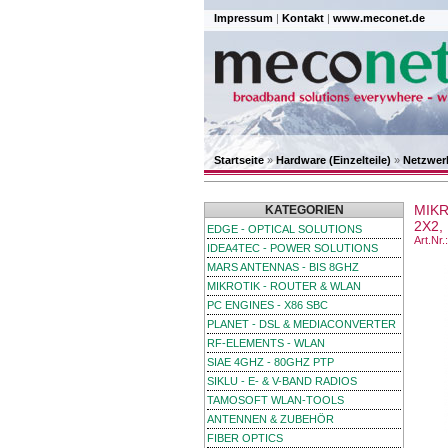
Impressum
|
Kontakt
|
www.meconet.de
Startseite
»
Hardware (Einzelteile)
»
Netzwer
MIKR
KATEGORIEN
2X2,
EDGE - OPTICAL SOLUTIONS
Art.Nr
IDEA4TEC - POWER SOLUTIONS
MARS ANTENNAS - BIS 8GHZ
MIKROTIK - ROUTER & WLAN
PC ENGINES - X86 SBC
PLANET - DSL & MEDIACONVERTER
RF-ELEMENTS - WLAN
SIAE 4GHZ - 80GHZ PTP
SIKLU - E- & V-BAND RADIOS
TAMOSOFT WLAN-TOOLS
ANTENNEN & ZUBEHÖR
FIBER OPTICS