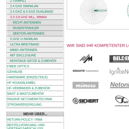
2.700MHZ)
2.4 GHZ ISM/WLAN
2.4 GHZ & 5 GHZ DUALBAND
3.3-3.8 GHZ WLL, WIMAX
RICHT-ANTENNEN
RUNDSTRAHLER
SEKTOR-ANTENNEN
5 GHZ U-NII/WLAN
ULTRA-BREITBAND
WIR SIND IHR KOMPETENTER 
MIMO-ANTENNEN
MIT ENCLOSURE
MONTAGE-SÄTZE & ZUBEHÖR
FIBER OPTICS
GEHÄUSE
HARDWARE (EINZELTEILE)
HF-KOAXIALKABEL
HF-VERBINDER & ZUBEHÖR
MAST & MASTZUBEHÖR
PASSIVE NETZWERKTECHNIK
STROMVERSORGUNG
MEHR ÜBER...
RETURN POLICY / RMA
BESTELLVORGANG UND
VERTRAGSABSCHLUSS