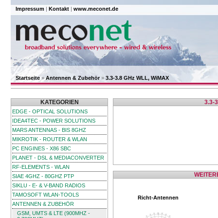
Impressum
|
Kontakt
|
www.meconet.de
Startseite
»
Antennen & Zubehör
»
3.3-3.8 GHz WLL, WiMAX
KATEGORIEN
3.3-
EDGE - OPTICAL SOLUTIONS
IDEA4TEC - POWER SOLUTIONS
MARS ANTENNAS - BIS 8GHZ
MIKROTIK - ROUTER & WLAN
PC ENGINES - X86 SBC
PLANET - DSL & MEDIACONVERTER
RF-ELEMENTS - WLAN
WEITER
SIAE 4GHZ - 80GHZ PTP
SIKLU - E- & V-BAND RADIOS
TAMOSOFT WLAN-TOOLS
Richt-Antennen
ANTENNEN & ZUBEHÖR
GSM, UMTS & LTE (900MHZ -