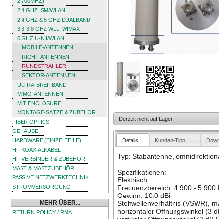
2.700MHZ)
2.4 GHZ ISM/WLAN
2.4 GHZ & 5 GHZ DUALBAND
3.3-3.8 GHZ WLL, WIMAX
5 GHZ U-NII/WLAN
MOBILE-ANTENNEN
RICHT-ANTENNEN
RUNDSTRAHLER
SEKTOR-ANTENNEN
ULTRA-BREITBAND
MIMO-ANTENNEN
MIT ENCLOSURE
MONTAGE-SÄTZE & ZUBEHÖR
Derzeit nicht auf Lager
FIBER OPTICS
GEHÄUSE
Details
Kunden-Tipp
Down
HARDWARE (EINZELTEILE)
HF-KOAXIALKABEL
Typ: Stabantenne, omnidirektional
HF-VERBINDER & ZUBEHÖR
MAST & MASTZUBEHÖR
Spezifikationen:
PASSIVE NETZWERKTECHNIK
Elektrisch:
STROMVERSORGUNG
Frequenzbereich: 4.900 - 5.900
Gewinn: 10.0 dBi
MEHR ÜBER...
Stehwellenverhältnis (VSWR), max
horizontaler Öffnungswinkel (3 
RETURN POLICY / RMA