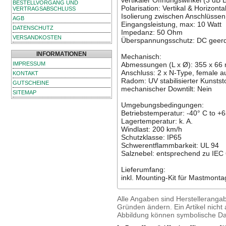
vertikaler Öffnungswinkel (3 dB 
BESTELLVORGANG UND
Polarisation: Vertikal & Horizonta
VERTRAGSABSCHLUSS
Isolierung zwischen Anschlüssen:
AGB
Eingangsleistung, max: 10 Watt
DATENSCHUTZ
Impedanz: 50 Ohm
VERSANDKOSTEN
Überspannungsschutz: DC geer
INFORMATIONEN
Mechanisch:
IMPRESSUM
Abmessungen (L x Ø): 355 x 66
Anschluss: 2 x N-Type, female a
KONTAKT
Radom: UV stabilisierter Kunststo
GUTSCHEINE
mechanischer Downtilt: Nein
SITEMAP
Umgebungsbedingungen:
Betriebstemperatur: -40° C to +
Lagertemperatur: k. A.
Windlast: 200 km/h
Schutzklasse: IP65
Schwerentflammbarkeit: UL 94
Salznebel: entsprechend zu IEC
Lieferumfang:
inkl. Mounting-Kit für Mastmonta
Alle Angaben sind Herstelleranga
Gründen ändern. Ein Artikel nicht a
Abbildung können symbolische Dar