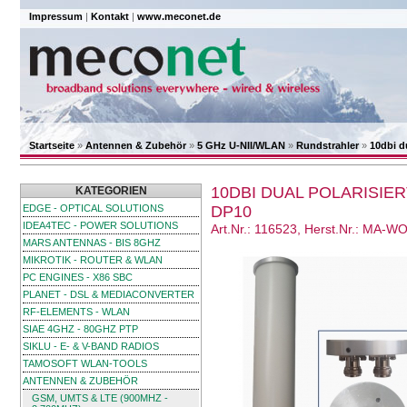
Impressum
|
Kontakt
|
www.meconet.de
Startseite
»
Antennen & Zubehör
»
5 GHz U-NII/WLAN
»
Rundstrahler
»
10dbi d
10DBI DUAL POLARISIER
KATEGORIEN
EDGE - OPTICAL SOLUTIONS
DP10
IDEA4TEC - POWER SOLUTIONS
Art.Nr.: 116523, Herst.Nr.: MA-
MARS ANTENNAS - BIS 8GHZ
MIKROTIK - ROUTER & WLAN
PC ENGINES - X86 SBC
PLANET - DSL & MEDIACONVERTER
RF-ELEMENTS - WLAN
SIAE 4GHZ - 80GHZ PTP
SIKLU - E- & V-BAND RADIOS
TAMOSOFT WLAN-TOOLS
ANTENNEN & ZUBEHÖR
GSM, UMTS & LTE (900MHZ -