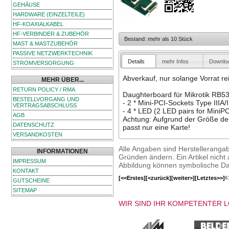
GEHÄUSE
HARDWARE (EINZELTEILE)
HF-KOAXIALKABEL
HF-VERBINDER & ZUBEHÖR
Bestand: mehr als 10 Stück
MAST & MASTZUBEHÖR
PASSIVE NETZWERKTECHNIK
Details
mehr Infos
Downlo
STROMVERSORGUNG
Abverkauf, nur solange Vorrat re
MEHR ÜBER...
RETURN POLICY / RMA
Daughterboard für Mikrotik RB
BESTELLVORGANG UND
- 2 * Mini-PCI-Sockets Type IIIA/I
VERTRAGSABSCHLUSS
- 4 * LED (2 LED pairs for MiniPC
AGB
Achtung: Aufgrund der Größe der
DATENSCHUTZ
passt nur eine Karte!
VERSANDKOSTEN
Alle Angaben sind Herstelleranga
INFORMATIONEN
Gründen ändern. Ein Artikel nicht a
IMPRESSUM
Abbildung können symbolische Dar
KONTAKT
[<<Erstes]
[<zurück]
[weiter>]
[Letztes>>]
6
GUTSCHEINE
SITEMAP
WIR SIND IHR KOMPETENTER 