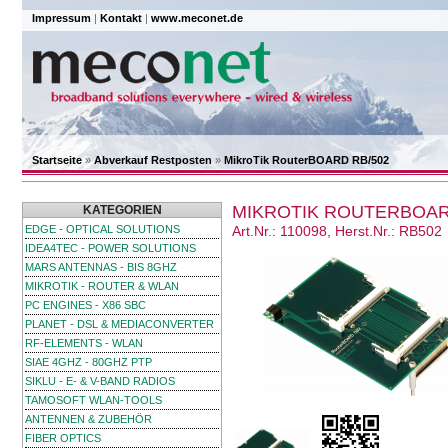
Impressum
|
Kontakt
|
www.meconet.de
Startseite
»
Abverkauf Restposten
»
MikroTik RouterBOARD RB/502
MIKROTIK ROUTERBOAR
KATEGORIEN
EDGE - OPTICAL SOLUTIONS
Art.Nr.: 110098, Herst.Nr.: RB502
IDEA4TEC - POWER SOLUTIONS
MARS ANTENNAS - BIS 8GHZ
MIKROTIK - ROUTER & WLAN
PC ENGINES - X86 SBC
PLANET - DSL & MEDIACONVERTER
RF-ELEMENTS - WLAN
SIAE 4GHZ - 80GHZ PTP
SIKLU - E- & V-BAND RADIOS
TAMOSOFT WLAN-TOOLS
ANTENNEN & ZUBEHÖR
FIBER OPTICS