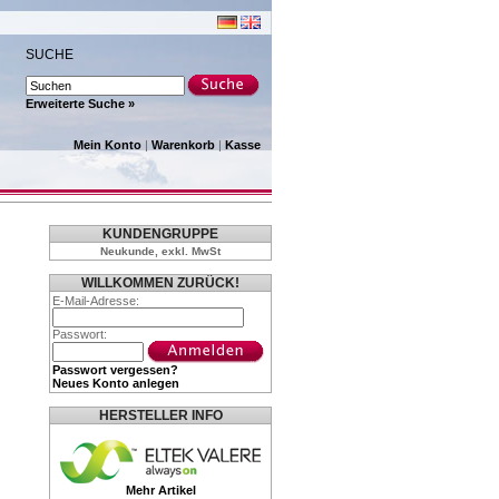
SUCHE
Erweiterte Suche »
Mein Konto
|
Warenkorb
|
Kasse
KUNDENGRUPPE
Neukunde, exkl. MwSt
WILLKOMMEN ZURÜCK!
E-Mail-Adresse:
Passwort:
Passwort vergessen?
Neues Konto anlegen
HERSTELLER INFO
Mehr Artikel