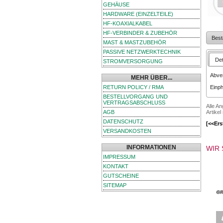
GEHÄUSE
HARDWARE (EINZELTEILE)
HF-KOAXIALKABEL
HF-VERBINDER & ZUBEHÖR
Best
MAST & MASTZUBEHÖR
PASSIVE NETZWERKTECHNIK
Det
STROMVERSORGUNG
Abver
MEHR ÜBER...
RETURN POLICY / RMA
Einph
BESTELLVORGANG UND
VERTRAGSABSCHLUSS
Alle A
Artikel
AGB
DATENSCHUTZ
[<<Ers
VERSANDKOSTEN
INFORMATIONEN
WIR 
IMPRESSUM
KONTAKT
GUTSCHEINE
SITEMAP