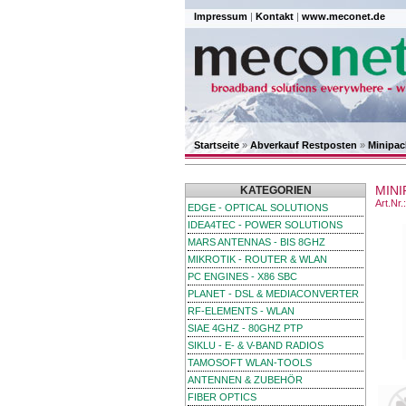
Impressum
|
Kontakt
|
www.meconet.de
Startseite
»
Abverkauf Restposten
»
Minipac
MIN
KATEGORIEN
Art.Nr.
EDGE - OPTICAL SOLUTIONS
IDEA4TEC - POWER SOLUTIONS
MARS ANTENNAS - BIS 8GHZ
MIKROTIK - ROUTER & WLAN
PC ENGINES - X86 SBC
PLANET - DSL & MEDIACONVERTER
RF-ELEMENTS - WLAN
SIAE 4GHZ - 80GHZ PTP
SIKLU - E- & V-BAND RADIOS
TAMOSOFT WLAN-TOOLS
ANTENNEN & ZUBEHÖR
FIBER OPTICS