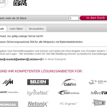
and: mehr als 10 Stück
ails
mehr Bilder
Versandinfos
kauf, nur gültig solange Vorrat reicht!
asen Sicherungsautomat 30A für alle Minipacks mit Batterieladefunktion.
ngaben sind Herstellerangaben und können sich jederzeit ohne Angabe von Gründen ändern. 
 nicht auf Lager - Wir bestellen sofort für Sie! Alle Abbildung können symbolische Darstellunge
tes]
[<zurück]
[weiter>]
[Letztes>>]
61
in dieser Kategorie
SIND IHR KOMPETENTER LÖSUNGSANBIETER FÜR: