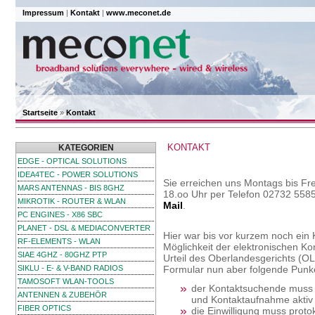
Impressum
|
Kontakt
|
www.meconet.de
Startseite
»
Kontakt
KONTAKT
KATEGORIEN
EDGE - OPTICAL SOLUTIONS
IDEA4TEC - POWER SOLUTIONS
Sie erreichen uns Montags bis Fre
MARS ANTENNAS - BIS 8GHZ
18.oo Uhr per Telefon 02732 558
MIKROTIK - ROUTER & WLAN
Mail
.
PC ENGINES - X86 SBC
PLANET - DSL & MEDIACONVERTER
Hier war bis vor kurzem noch ein 
RF-ELEMENTS - WLAN
Möglichkeit der elektronischen K
SIAE 4GHZ - 80GHZ PTP
Urteil des Oberlandesgerichts (O
SIKLU - E- & V-BAND RADIOS
Formular nun aber folgende Punke
TAMOSOFT WLAN-TOOLS
der Kontaktsuchende muss s
ANTENNEN & ZUBEHÖR
und Kontaktaufnahme aktiv e
FIBER OPTICS
die Einwilligung muss protok