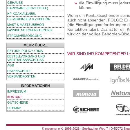
die Einwilligung muss jeder
GEHÄUSE
können
HARDWARE (EINZELTEILE)
HF-KOAXIALKABEL
Wenn ein Kontaktsuchender seine E
HF-VERBINDER & ZUBEHÖR
auch nicht absenden. FOLGE: Er 
(die Einwilligungsanforderungen 
MAST & MASTZUBEHÖR
Kontaktformular). Das ist für ein
PASSIVE NETZWERKTECHNIK
wirklich der völlige Behörden-Blöd
STROMVERSORGUNG
MEHR ÜBER...
RETURN POLICY / RMA
WIR SIND IHR KOMPETENTER 
BESTELLVORGANG UND
VERTRAGSABSCHLUSS
AGB
DATENSCHUTZ
VERSANDKOSTEN
INFORMATIONEN
IMPRESSUM
KONTAKT
GUTSCHEINE
SITEMAP
© meconet e.K. 1996-2026 | Seelbacher Weg 7 | D-57072 Siege