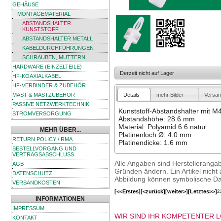
GEHÄUSE
MONTAGEMATERIAL
ABSTANDSHALTER
KUNSTSTOFF
ABSTANDSHALTER METALL
KABELDURCHFÜHRUNGEN
SCHRAUBEN, MUTTERN, ...
HARDWARE (EINZELTEILE)
Derzeit nicht auf Lager
HF-KOAXIALKABEL
HF-VERBINDER & ZUBEHÖR
Details
mehr Bilder
Versan
MAST & MASTZUBEHÖR
PASSIVE NETZWERKTECHNIK
Kunststoff-Abstandshalter mit 
STROMVERSORGUNG
Abstandshöhe: 28.6 mm
Material: Polyamid 6.6 natur
MEHR ÜBER...
Platinenloch Ø: 4.0 mm
RETURN POLICY / RMA
Platinendicke: 1.6 mm
BESTELLVORGANG UND
VERTRAGSABSCHLUSS
Alle Angaben sind Herstelleranga
AGB
Gründen ändern. Ein Artikel nicht a
DATENSCHUTZ
Abbildung können symbolische Dar
VERSANDKOSTEN
[<<Erstes]
[<zurück]
[weiter>]
[Letztes>>]
2
INFORMATIONEN
IMPRESSUM
WIR SIND IHR KOMPETENTER 
KONTAKT