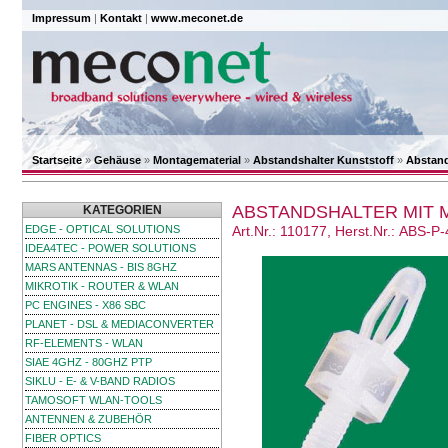
Impressum
|
Kontakt
|
www.meconet.de
Startseite
»
Gehäuse
»
Montagematerial
»
Abstandshalter Kunststoff
»
Abstand
ABSTANDSHALTER MIT 
KATEGORIEN
EDGE - OPTICAL SOLUTIONS
Art.Nr.: 110177, Herst.Nr.: ABS-P-
IDEA4TEC - POWER SOLUTIONS
MARS ANTENNAS - BIS 8GHZ
MIKROTIK - ROUTER & WLAN
PC ENGINES - X86 SBC
PLANET - DSL & MEDIACONVERTER
RF-ELEMENTS - WLAN
SIAE 4GHZ - 80GHZ PTP
SIKLU - E- & V-BAND RADIOS
TAMOSOFT WLAN-TOOLS
ANTENNEN & ZUBEHÖR
FIBER OPTICS