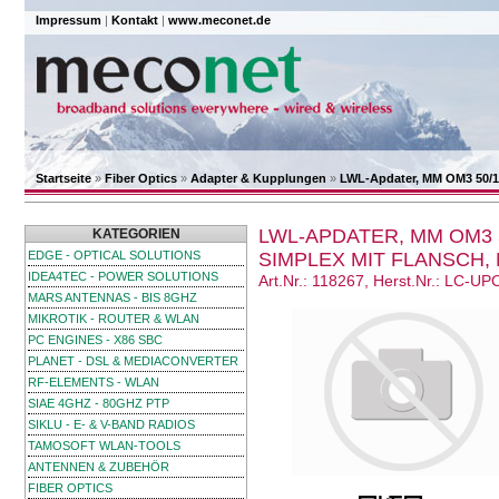
Impressum
|
Kontakt
|
www.meconet.de
Startseite
»
Fiber Optics
»
Adapter & Kupplungen
»
LWL-Apdater, MM OM3 50/12
LWL-APDATER, MM OM3 5
KATEGORIEN
EDGE - OPTICAL SOLUTIONS
SIMPLEX MIT FLANSCH,
IDEA4TEC - POWER SOLUTIONS
Art.Nr.: 118267, Herst.Nr.: LC
MARS ANTENNAS - BIS 8GHZ
MIKROTIK - ROUTER & WLAN
PC ENGINES - X86 SBC
PLANET - DSL & MEDIACONVERTER
RF-ELEMENTS - WLAN
SIAE 4GHZ - 80GHZ PTP
SIKLU - E- & V-BAND RADIOS
TAMOSOFT WLAN-TOOLS
ANTENNEN & ZUBEHÖR
FIBER OPTICS