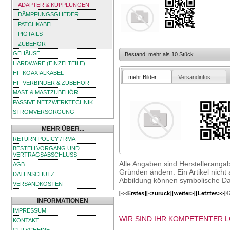
ADAPTER & KUPPLUNGEN
DÄMPFUNGSGLIEDER
PATCHKABEL
PIGTAILS
ZUBEHÖR
GEHÄUSE
Bestand: mehr als 10 Stück
HARDWARE (EINZELTEILE)
HF-KOAXIALKABEL
mehr Bilder
Versandinfos
HF-VERBINDER & ZUBEHÖR
MAST & MASTZUBEHÖR
PASSIVE NETZWERKTECHNIK
STROMVERSORGUNG
MEHR ÜBER...
RETURN POLICY / RMA
BESTELLVORGANG UND
VERTRAGSABSCHLUSS
Alle Angaben sind Herstelleranga
AGB
Gründen ändern. Ein Artikel nicht a
DATENSCHUTZ
Abbildung können symbolische Dar
VERSANDKOSTEN
[<<Erstes]
[<zurück]
[weiter>]
[Letztes>>]
4
INFORMATIONEN
IMPRESSUM
WIR SIND IHR KOMPETENTER 
KONTAKT