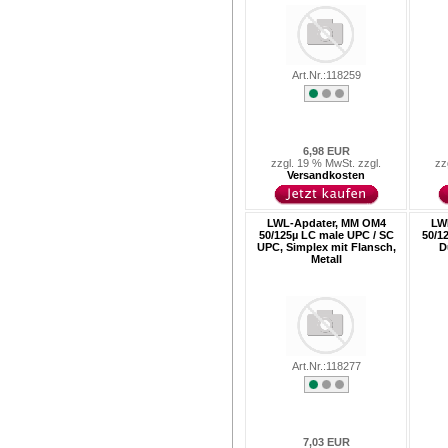
Art.Nr.:118259
6,98 EUR
zzgl. 19 % MwSt. zzgl.
zz
Versandkosten
LWL-Apdater, MM OM4
LW
50/125µ LC male UPC / SC
50/1
UPC, Simplex mit Flansch,
D
Metall
Art.Nr.:118277
7,03 EUR