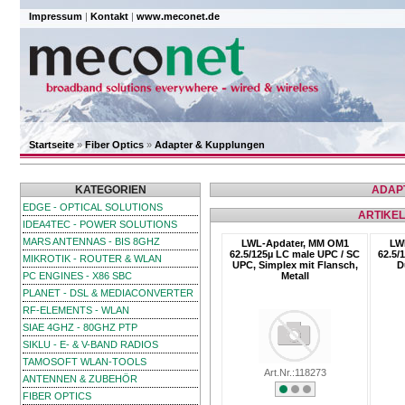
Impressum
|
Kontakt
|
www.meconet.de
Startseite
»
Fiber Optics
»
Adapter & Kupplungen
KATEGORIEN
ADAP
EDGE - OPTICAL SOLUTIONS
ARTIKEL
IDEA4TEC - POWER SOLUTIONS
MARS ANTENNAS - BIS 8GHZ
LWL-Apdater, MM OM1
LW
62.5/125µ LC male UPC / SC
62.5/
MIKROTIK - ROUTER & WLAN
UPC, Simplex mit Flansch,
D
PC ENGINES - X86 SBC
Metall
PLANET - DSL & MEDIACONVERTER
RF-ELEMENTS - WLAN
SIAE 4GHZ - 80GHZ PTP
SIKLU - E- & V-BAND RADIOS
TAMOSOFT WLAN-TOOLS
Art.Nr.:118273
ANTENNEN & ZUBEHÖR
FIBER OPTICS