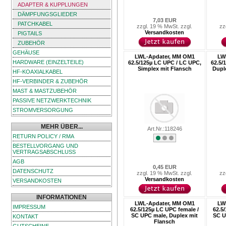
ADAPTER & KUPPLUNGEN
DÄMPFUNGSGLIEDER
7,03 EUR
PATCHKABEL
zzgl. 19 % MwSt. zzgl.
zz
Versandkosten
PIGTAILS
ZUBEHÖR
GEHÄUSE
LWL-Apdater, MM OM1
LW
HARDWARE (EINZELTEILE)
62.5/125µ LC UPC / LC UPC,
62.5/
Simplex mit Flansch
Duple
HF-KOAXIALKABEL
HF-VERBINDER & ZUBEHÖR
MAST & MASTZUBEHÖR
PASSIVE NETZWERKTECHNIK
STROMVERSORGUNG
MEHR ÜBER...
Art.Nr.:118246
RETURN POLICY / RMA
BESTELLVORGANG UND
VERTRAGSABSCHLUSS
AGB
0,45 EUR
DATENSCHUTZ
zzgl. 19 % MwSt. zzgl.
zz
Versandkosten
VERSANDKOSTEN
INFORMATIONEN
LWL-Apdater, MM OM1
LW
IMPRESSUM
62.5/125µ LC UPC female /
62.5
SC UPC male, Duplex mit
SC U
KONTAKT
Flansch