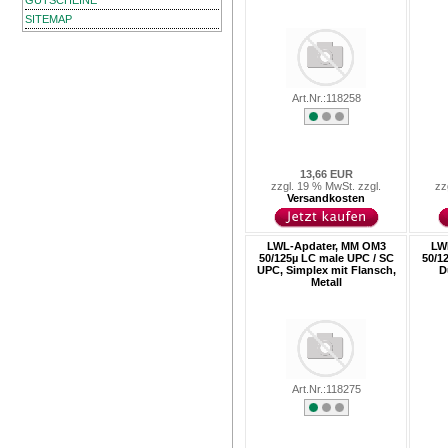
GUTSCHEINE
SITEMAP
Art.Nr.:118258
13,66 EUR
zzgl. 19 % MwSt. zzgl.
zz
Versandkosten
LWL-Apdater, MM OM3
LW
50/125µ LC male UPC / SC
50/1
UPC, Simplex mit Flansch,
D
Metall
Art.Nr.:118275