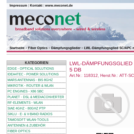
Impressum
|
Kontakt
|
www.meconet.de
Startseite
»
Fiber Optics
»
Dämpfungsglieder
»
LWL-Dämpfungsglied SC/APC m
LWL-DÄMPFUNGSGLIED 
KATEGORIEN
EDGE - OPTICAL SOLUTIONS
5 DB
IDEA4TEC - POWER SOLUTIONS
Art.Nr.: 118312, Herst.Nr.: ATT-
MARS ANTENNAS - BIS 8GHZ
MIKROTIK - ROUTER & WLAN
PC ENGINES - X86 SBC
PLANET - DSL & MEDIACONVERTER
RF-ELEMENTS - WLAN
SIAE 4GHZ - 80GHZ PTP
SIKLU - E- & V-BAND RADIOS
TAMOSOFT WLAN-TOOLS
ANTENNEN & ZUBEHÖR
FIBER OPTICS