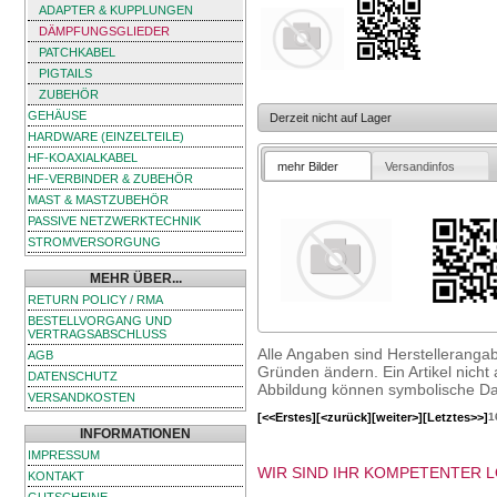
ADAPTER & KUPPLUNGEN
DÄMPFUNGSGLIEDER
PATCHKABEL
PIGTAILS
ZUBEHÖR
GEHÄUSE
Derzeit nicht auf Lager
HARDWARE (EINZELTEILE)
HF-KOAXIALKABEL
mehr Bilder
Versandinfos
HF-VERBINDER & ZUBEHÖR
MAST & MASTZUBEHÖR
PASSIVE NETZWERKTECHNIK
STROMVERSORGUNG
MEHR ÜBER...
RETURN POLICY / RMA
BESTELLVORGANG UND
VERTRAGSABSCHLUSS
Alle Angaben sind Herstelleranga
AGB
Gründen ändern. Ein Artikel nicht a
DATENSCHUTZ
Abbildung können symbolische Dar
VERSANDKOSTEN
[<<Erstes]
[<zurück]
[weiter>]
[Letztes>>]
1
INFORMATIONEN
IMPRESSUM
WIR SIND IHR KOMPETENTER 
KONTAKT