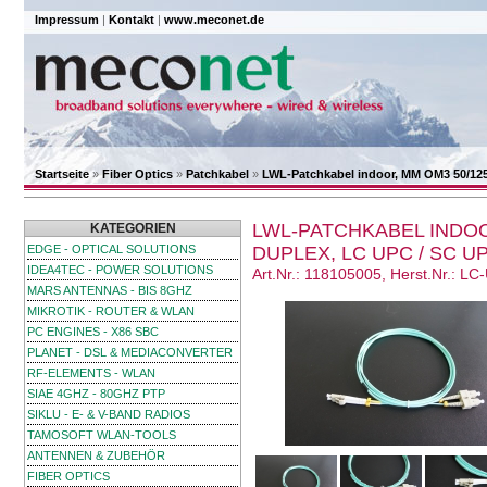
Impressum
|
Kontakt
|
www.meconet.de
Startseite
»
Fiber Optics
»
Patchkabel
»
LWL-Patchkabel indoor, MM OM3 50/125
LWL-PATCHKABEL INDOO
KATEGORIEN
EDGE - OPTICAL SOLUTIONS
DUPLEX, LC UPC / SC U
IDEA4TEC - POWER SOLUTIONS
Art.Nr.: 118105005, Herst.Nr.: 
MARS ANTENNAS - BIS 8GHZ
MIKROTIK - ROUTER & WLAN
PC ENGINES - X86 SBC
PLANET - DSL & MEDIACONVERTER
RF-ELEMENTS - WLAN
SIAE 4GHZ - 80GHZ PTP
SIKLU - E- & V-BAND RADIOS
TAMOSOFT WLAN-TOOLS
ANTENNEN & ZUBEHÖR
FIBER OPTICS