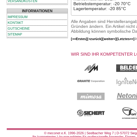
VERSANDKOSTEN
Betriebstemperatur: -20 70°C
Lagertemperatur: -20 85°C
INFORMATIONEN
IMPRESSUM
Alle Angaben sind Herstelleranga
KONTAKT
Gründen ändern. Ein Artikel nicht a
GUTSCHEINE
Abbildung können symbolische Dar
SITEMAP
[<<Erstes]
[<zurück]
[weiter>]
[Letztes>>]
1
WIR SIND IHR KOMPETENTER 
© meconet e.K. 1996-2026 | Seelbacher Weg 7 | D-57072 Siege
Ihr kompetenter Lösungsanbieter für professionelle Anwender, Firmen, 