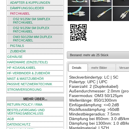
ADAPTER & KUPPLUNGEN
DÄMPFUNGSGLIEDER
PATCHKABEL
OS2 9/125Μ SM SIMPLEX
PATCHKABEL
OS2 9/125Μ SM DUPLEX
PATCHKABEL
OM3 50/125Μ MM DUPLEX
PATCHCABEL
PIGTAILS
ZUBEHÖR
Bestand: mehr als 25 Stück
GEHÄUSE
HARDWARE (EINZELTEILE)
Details
mehr Bilder
Versan
HF-KOAXIALKABEL
HF-VERBINDER & ZUBEHÖR
Steckverbindertyp: LC | SC
MAST & MASTZUBEHÖR
Poliertyp: UPC | UPC
PASSIVE NETZWERKTECHNIK
Faserzahl: 2 (Duplexkabel)
STROMVERSORGUNG
Außendurchmesser: 2.0mm (pro
Fasermodus: OM3 50/125µm
MEHR ÜBER...
Wellenlänge: 850/1300nm
Einfügedämpfung: <=0.2dB
RETURN POLICY / RMA
Rückflussdämpfung: >50dB
BESTELLVORGANG UND
VERTRAGSABSCHLUSS
Mindestbiegeradius: 7.5mm
Dämpfung bei 850nm: 3.0 dB/k
AGB
Dämpfung bei 1300nm: 1.0 dB/
DATENSCHUTZ
Mantelmaterial: LSZH