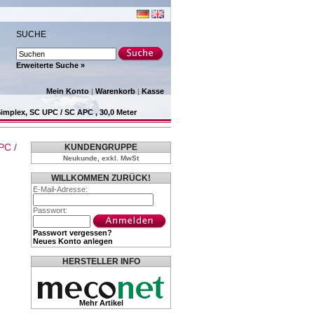
SUCHE
Erweiterte Suche »
Mein Konto
|
Warenkorb
|
Kasse
mplex, SC UPC / SC APC , 30,0 Meter
PC /
KUNDENGRUPPE
Neukunde, exkl. MwSt
WILLKOMMEN ZURÜCK!
E-Mail-Adresse:
Passwort:
Passwort vergessen?
Neues Konto anlegen
HERSTELLER INFO
Mehr Artikel