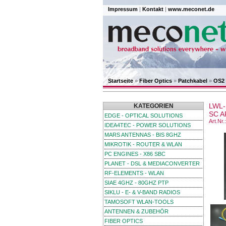
Impressum
|
Kontakt
|
www.meconet.de
Startseite
»
Fiber Optics
»
Patchkabel
»
OS2 
LWL-
KATEGORIEN
SC A
EDGE - OPTICAL SOLUTIONS
Art.Nr
IDEA4TEC - POWER SOLUTIONS
MARS ANTENNAS - BIS 8GHZ
MIKROTIK - ROUTER & WLAN
PC ENGINES - X86 SBC
PLANET - DSL & MEDIACONVERTER
RF-ELEMENTS - WLAN
SIAE 4GHZ - 80GHZ PTP
SIKLU - E- & V-BAND RADIOS
TAMOSOFT WLAN-TOOLS
ANTENNEN & ZUBEHÖR
FIBER OPTICS