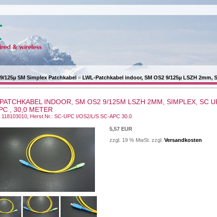
9/125µ SM Simplex Patchkabel
»
LWL-Patchkabel indoor, SM OS2 9/125µ LSZH 2mm, Si
PATCHKABEL INDOOR, SM OS2 9/125Μ LSZH 2MM, SIMPLEX, SC U
PC , 30,0 METER
.: 118103010, Herst.Nr.: SC-UPC I/OS2/L/S SC-APC 30.0
5,57 EUR
zzgl. 19 % MwSt. zzgl.
Versandkosten