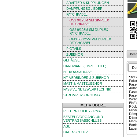
ADAPTER & KUPPLUNGEN
DÄMPFUNGSGLIEDER
PATCHKABEL
OS2 9/125Μ SM SIMPLEX
PATCHKABEL
OS2 9/125Μ SM DUPLEX
PATCHKABEL
OM3 50/125Μ MM DUPLEX
PATCHCABEL
PIGTAILS
Best
ZUBEHÖR
GEHÄUSE
HARDWARE (EINZELTEILE)
Det
HF-KOAXIALKABEL
Steck
HF-VERBINDER & ZUBEHÖR
Polie
MAST & MASTZUBEHÖR
Faser
Auße
PASSIVE NETZWERKTECHNIK
Fase
STROMVERSORGUNG
Faser
Well
Einf
MEHR ÜBER...
Rück
Mind
RETURN POLICY / RMA
Dämp
BESTELLVORGANG UND
Dämp
VERTRAGSABSCHLUSS
Mante
Betri
AGB
Lager
DATENSCHUTZ