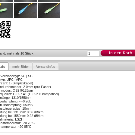
and: mehr als 10 Stück
ails
mehr Bilder
Versandinfos
verbindertyp: SC | SC
rtyp: UPC | APC
zahl: 1 (Simplexkabel)
ndurchmesser: 2.0mm (pro Faser)
rmodus: OS2 9/125µm
qualität: G.657.A1 (G.652.D kompatibel)
enlänge: 1310/1550nm
ügedämpfung: <=0.2dB
flussdämpfung: >50dB
estbiegeradius: 10mm
fung bei 1310nm: 0.36 dB/km
fung bei 1550nm: 0.22 dB/km
lmaterial: LSZH
ebstemperatur: -20 70°C
temperatur: -20 85°C