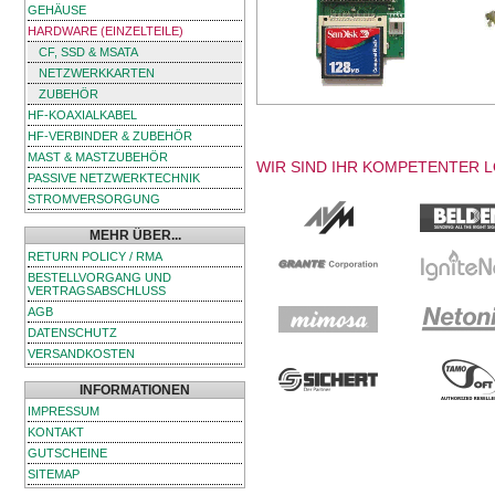
GEHÄUSE
HARDWARE (EINZELTEILE)
CF, SSD & MSATA
NETZWERKKARTEN
ZUBEHÖR
HF-KOAXIALKABEL
HF-VERBINDER & ZUBEHÖR
MAST & MASTZUBEHÖR
WIR SIND IHR KOMPETENTER 
PASSIVE NETZWERKTECHNIK
STROMVERSORGUNG
MEHR ÜBER...
RETURN POLICY / RMA
BESTELLVORGANG UND
VERTRAGSABSCHLUSS
AGB
DATENSCHUTZ
VERSANDKOSTEN
INFORMATIONEN
IMPRESSUM
KONTAKT
GUTSCHEINE
SITEMAP