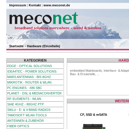
Impressum
|
Kontakt
|
www.meconet.de
Startseite
»
Hardware (Einzelteile)
KATEGORIEN
HARDW
EDGE - OPTICAL SOLUTIONS
embedded Mainboards, Interface- & Adapt
IDEA4TEC - POWER SOLUTIONS
Bau- & Ersatzteile, ...
MARS ANTENNAS - BIS 8GHZ
MIKROTIK - ROUTER & WLAN
PC ENGINES - X86 SBC
PLANET - DSL & MEDIACONVERTER
RF-ELEMENTS - WLAN
WEITER
SIAE 4GHZ - 80GHZ PTP
SIKLU - E- & V-BAND RADIOS
CF, SSD & mSATA
TAMOSOFT WLAN-TOOLS
ANTENNEN & ZUBEHÖR
FIBER OPTICS