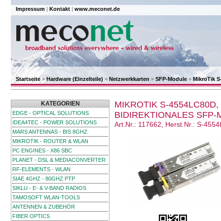
Impressum
|
Kontakt
|
www.meconet.de
Startseite
»
Hardware (Einzelteile)
»
Netzwerkkarten
»
SFP-Module
»
MikroTik S
MIKROTIK S-4554LC80D, 
KATEGORIEN
EDGE - OPTICAL SOLUTIONS
BIDIREKTIONALES SFP
IDEA4TEC - POWER SOLUTIONS
Art.Nr.: 117662, Herst.Nr.: S-45
MARS ANTENNAS - BIS 8GHZ
MIKROTIK - ROUTER & WLAN
PC ENGINES - X86 SBC
PLANET - DSL & MEDIACONVERTER
RF-ELEMENTS - WLAN
SIAE 4GHZ - 80GHZ PTP
SIKLU - E- & V-BAND RADIOS
TAMOSOFT WLAN-TOOLS
ANTENNEN & ZUBEHÖR
FIBER OPTICS