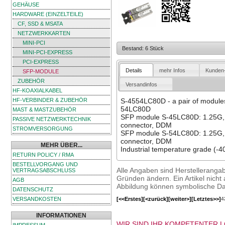
GEHÄUSE
HARDWARE (EINZELTEILE)
CF, SSD & MSATA
NETZWERKKARTEN
MINI-PCI
Bestand: 6 Stück
MINI-PCI-EXPRESS
PCI-EXPRESS
Details
mehr Infos
Kunden
SFP-MODULE
ZUBEHÖR
Versandinfos
HF-KOAXIALKABEL
HF-VERBINDER & ZUBEHÖR
S-4554LC80D - a pair of module
54LC80D
MAST & MASTZUBEHÖR
SFP module S-45LC80D: 1.25G
PASSIVE NETZWERKTECHNIK
connector, DDM
STROMVERSORGUNG
SFP module S-54LC80D: 1.25G
connector, DDM
MEHR ÜBER...
Industrial temperature grade (-4
RETURN POLICY / RMA
BESTELLVORGANG UND
Alle Angaben sind Herstelleranga
VERTRAGSABSCHLUSS
Gründen ändern. Ein Artikel nicht a
AGB
Abbildung können symbolische Dar
DATENSCHUTZ
[<<Erstes]
[<zurück]
[weiter>]
[Letztes>>]
4
VERSANDKOSTEN
INFORMATIONEN
WIR SIND IHR KOMPETENTER 