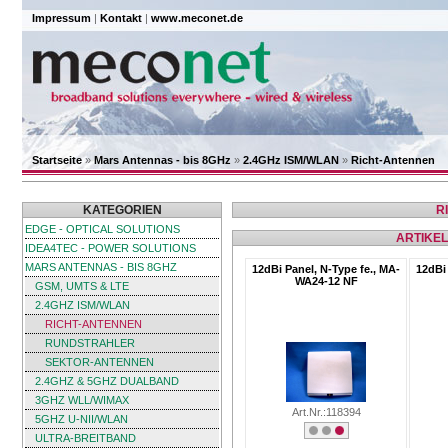
Impressum
|
Kontakt
|
www.meconet.de
Startseite
»
Mars Antennas - bis 8GHz
»
2.4GHz ISM/WLAN
»
Richt-Antennen
KATEGORIEN
R
EDGE - OPTICAL SOLUTIONS
ARTIKEL
IDEA4TEC - POWER SOLUTIONS
MARS ANTENNAS - BIS 8GHZ
12dBi Panel, N-Type fe., MA-
12dBi 
WA24-12 NF
GSM, UMTS & LTE
2.4GHZ ISM/WLAN
RICHT-ANTENNEN
RUNDSTRAHLER
SEKTOR-ANTENNEN
2.4GHZ & 5GHZ DUALBAND
3GHZ WLL/WIMAX
Art.Nr.:118394
5GHZ U-NII/WLAN
ULTRA-BREITBAND