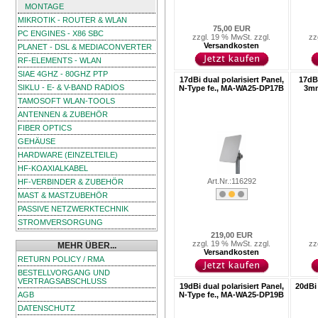
MONTAGE
MIKROTIK - ROUTER & WLAN
75,00 EUR
PC ENGINES - X86 SBC
zzgl. 19 % MwSt. zzgl.
zz
Versandkosten
PLANET - DSL & MEDIACONVERTER
RF-ELEMENTS - WLAN
SIAE 4GHZ - 80GHZ PTP
17dBi dual polarisiert Panel,
17dB
SIKLU - E- & V-BAND RADIOS
N-Type fe., MA-WA25-DP17B
3mm
TAMOSOFT WLAN-TOOLS
ANTENNEN & ZUBEHÖR
FIBER OPTICS
GEHÄUSE
HARDWARE (EINZELTEILE)
HF-KOAXIALKABEL
Art.Nr.:116292
HF-VERBINDER & ZUBEHÖR
MAST & MASTZUBEHÖR
PASSIVE NETZWERKTECHNIK
STROMVERSORGUNG
219,00 EUR
zzgl. 19 % MwSt. zzgl.
zz
MEHR ÜBER...
Versandkosten
RETURN POLICY / RMA
BESTELLVORGANG UND
VERTRAGSABSCHLUSS
19dBi dual polarisiert Panel,
20dBi 
AGB
N-Type fe., MA-WA25-DP19B
DATENSCHUTZ