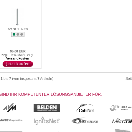
Art.Nr.:116959
95,00 EUR
zzgl. 19 % MwSt. zzgl.
Versandkosten
e
1
bis
7
(von insgesamt
7
Artikeln)
Sei
SIND IHR KOMPETENTER LÖSUNGSANBIETER FÜR: