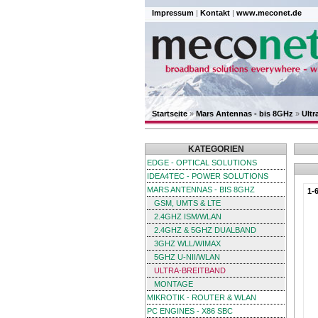
Impressum
|
Kontakt
|
www.meconet.de
Startseite
»
Mars Antennas - bis 8GHz
»
Ultr
KATEGORIEN
EDGE - OPTICAL SOLUTIONS
IDEA4TEC - POWER SOLUTIONS
MARS ANTENNAS - BIS 8GHZ
1-
GSM, UMTS & LTE
2.4GHZ ISM/WLAN
2.4GHZ & 5GHZ DUALBAND
3GHZ WLL/WIMAX
5GHZ U-NII/WLAN
ULTRA-BREITBAND
MONTAGE
MIKROTIK - ROUTER & WLAN
PC ENGINES - X86 SBC