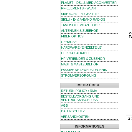
PLANET - DSL & MEDIACONVERTER
RF-ELEMENTS - WLAN
SIAE 4GHZ - 80GHZ PTP
SIKLU - E- & V-BAND RADIOS
TAMOSOFT WLAN-TOOLS
ANTENNEN & ZUBEHÖR
2
FIBER OPTICS
Ty
GEHÄUSE
HARDWARE (EINZELTEILE)
HF-KOAXIALKABEL
HF-VERBINDER & ZUBEHÖR
MAST & MASTZUBEHÖR
PASSIVE NETZWERKTECHNIK
STROMVERSORGUNG
MEHR ÜBER...
RETURN POLICY / RMA
BESTELLVORGANG UND
VERTRAGSABSCHLUSS
AGB
DATENSCHUTZ
VERSANDKOSTEN
3-
INFORMATIONEN