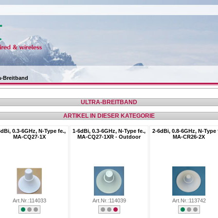
a-Breitband
ULTRA-BREITBAND
ARTIKEL IN DIESER KATEGORIE
6dBi, 0.3-6GHz, N-Type fe.,
1-6dBi, 0.3-6GHz, N-Type fe.,
2-6dBi, 0.8-6GHz, N-Type f
MA-CQ27-1X
MA-CQ27-1XR - Outdoor
MA-CR26-2X
Art.Nr.:114033
Art.Nr.:114039
Art.Nr.:113742