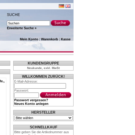
SUCHE
Erweiterte Suche »
Mein Konto
|
Warenkorb
|
Kasse
KUNDENGRUPPE
Neukunde, exkl. MwSt
WILLKOMMEN ZURÜCK!
e.,
E-Mail-Adresse:
Passwort:
Passwort vergessen?
Neues Konto anlegen
HERSTELLER
SCHNELLKAUF
Bitte geben Sie die Artikelnummer aus