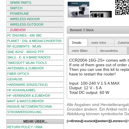
SPARE PARTS
SWITCH
POWERLINE
WIRELESS INDOOR
WIRELESS OUTDOOR
ZUBEHÖR
Bestand: 2 Stück
PC ENGINES - X86 SBC
PLANET - DSL & MEDIACONVERTER
Details
mehr Infos
Zubehö
RF-ELEMENTS - WLAN
mehr Bilder
Versandinfos
SIAE 4GHZ - 80GHZ PTP
SIKLU - E- & V-BAND RADIOS
CCR2004-16G-2S+ comes with tw
TAMOSOFT WLAN-TOOLS
If one of them goes out of order 
ANTENNEN & ZUBEHÖR
Then you can use this kit to rep
have to restart the router!
FIBER OPTICS
GEHÄUSE
Input: 100-240 V 1.5 A MAX
HARDWARE (EINZELTEILE)
Output: 12 V - 5 A
HF-KOAXIALKABEL
Total DC output: 60 W
HF-VERBINDER & ZUBEHÖR
MAST & MASTZUBEHÖR
Alle Angaben sind Herstelleranga
PASSIVE NETZWERKTECHNIK
Gründen ändern. Ein Artikel nicht a
STROMVERSORGUNG
Abbildung können symbolische Dar
[<<Erstes]
[<zurück]
[weiter>]
[Letztes>>]
2
MEHR ÜBER...
RETURN POLICY / RMA