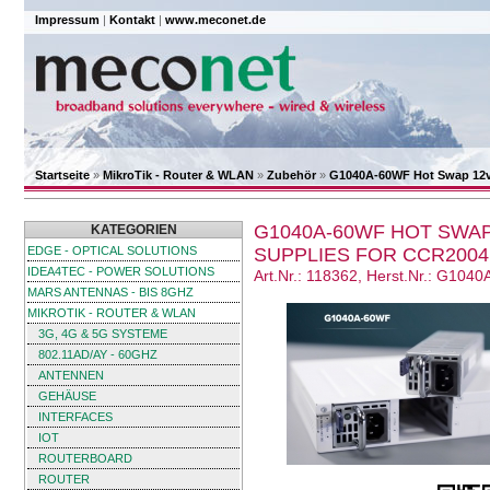
Impressum
|
Kontakt
|
www.meconet.de
Startseite
»
MikroTik - Router & WLAN
»
Zubehör
»
G1040A-60WF Hot Swap 12v
G1040A-60WF HOT SWAP
KATEGORIEN
EDGE - OPTICAL SOLUTIONS
SUPPLIES FOR CCR2004
IDEA4TEC - POWER SOLUTIONS
Art.Nr.: 118362, Herst.Nr.: G104
MARS ANTENNAS - BIS 8GHZ
MIKROTIK - ROUTER & WLAN
3G, 4G & 5G SYSTEME
802.11AD/AY - 60GHZ
ANTENNEN
GEHÄUSE
INTERFACES
IOT
ROUTERBOARD
ROUTER