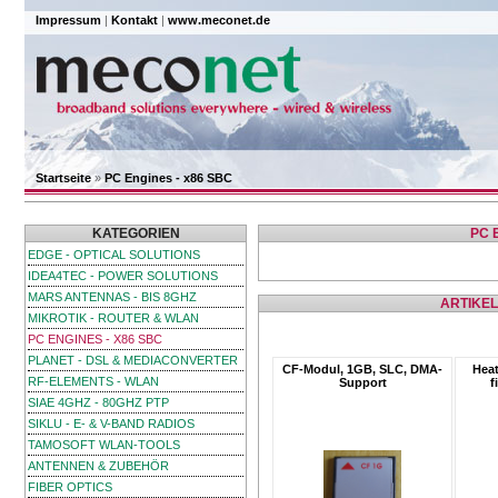
Impressum
|
Kontakt
|
www.meconet.de
Startseite
»
PC Engines - x86 SBC
KATEGORIEN
PC 
EDGE - OPTICAL SOLUTIONS
IDEA4TEC - POWER SOLUTIONS
MARS ANTENNAS - BIS 8GHZ
ARTIKEL
MIKROTIK - ROUTER & WLAN
PC ENGINES - X86 SBC
PLANET - DSL & MEDIACONVERTER
CF-Modul, 1GB, SLC, DMA-
Heat
RF-ELEMENTS - WLAN
Support
f
SIAE 4GHZ - 80GHZ PTP
SIKLU - E- & V-BAND RADIOS
TAMOSOFT WLAN-TOOLS
ANTENNEN & ZUBEHÖR
FIBER OPTICS