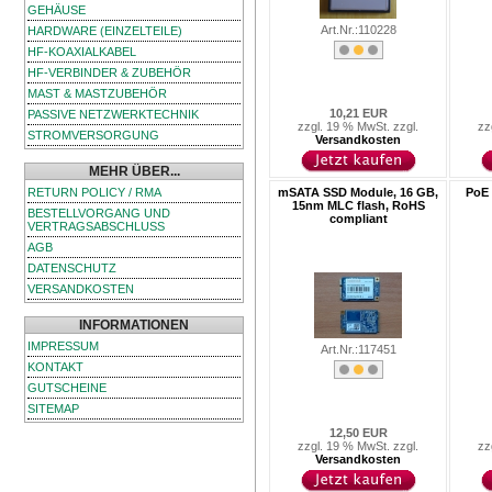
GEHÄUSE
Art.Nr.:110228
HARDWARE (EINZELTEILE)
HF-KOAXIALKABEL
HF-VERBINDER & ZUBEHÖR
MAST & MASTZUBEHÖR
10,21 EUR
PASSIVE NETZWERKTECHNIK
zzgl. 19 % MwSt. zzgl.
zz
STROMVERSORGUNG
Versandkosten
MEHR ÜBER...
RETURN POLICY / RMA
mSATA SSD Module, 16 GB,
PoE 
15nm MLC flash, RoHS
BESTELLVORGANG UND
compliant
VERTRAGSABSCHLUSS
AGB
DATENSCHUTZ
VERSANDKOSTEN
INFORMATIONEN
IMPRESSUM
Art.Nr.:117451
KONTAKT
GUTSCHEINE
SITEMAP
12,50 EUR
zzgl. 19 % MwSt. zzgl.
zz
Versandkosten