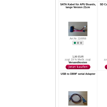
SATA Kabel für APU Boards,
SD Ca
lange Version 21cm
Art.Nr.:116956
1,90 EUR
zzgl. 19 % MwSt. zzgl.
zz
Versandkosten
USB to DB9F serial Adapter