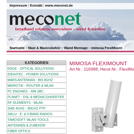
Impressum
|
Kontakt
|
www.meconet.de
Startseite
»
Mast & Mastzubehör
»
Wand Montage
»
mimosa FlexiMount
MIMOSA FLEXIMOUNT
KATEGORIEN
EDGE - OPTICAL SOLUTIONS
Art.Nr.: 116988, Herst.Nr.: FlexiM
IDEA4TEC - POWER SOLUTIONS
MARS ANTENNAS - BIS 8GHZ
MIKROTIK - ROUTER & WLAN
PC ENGINES - X86 SBC
PLANET - DSL & MEDIACONVERTER
RF-ELEMENTS - WLAN
SIAE 4GHZ - 80GHZ PTP
SIKLU - E- & V-BAND RADIOS
TAMOSOFT WLAN-TOOLS
ANTENNEN & ZUBEHÖR
FIBER OPTICS