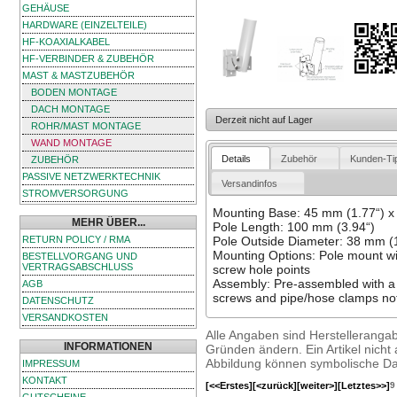
GEHÄUSE
HARDWARE (EINZELTEILE)
HF-KOAXIALKABEL
HF-VERBINDER & ZUBEHÖR
MAST & MASTZUBEHÖR
BODEN MONTAGE
DACH MONTAGE
Derzeit nicht auf Lager
ROHR/MAST MONTAGE
WAND MONTAGE
Details
Zubehör
Kunden-Ti
ZUBEHÖR
PASSIVE NETZWERKTECHNIK
Versandinfos
STROMVERSORGUNG
Mounting Base: 45 mm (1.77“) x
MEHR ÜBER...
Pole Length: 100 mm (3.94“)
RETURN POLICY / RMA
Pole Outside Diameter: 38 mm (1
Mounting Options: Pole mount wi
BESTELLVORGANG UND
VERTRAGSABSCHLUSS
screw hole points
Assembly: Pre-assembled with a 
AGB
screws and pipe/hose clamps not
DATENSCHUTZ
VERSANDKOSTEN
Alle Angaben sind Herstelleranga
INFORMATIONEN
Gründen ändern. Ein Artikel nicht a
Abbildung können symbolische Dar
IMPRESSUM
KONTAKT
[<<Erstes]
[<zurück]
[weiter>]
[Letztes>>]
9