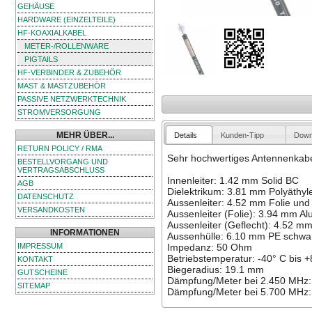
GEHÄUSE
HARDWARE (EINZELTEILE)
HF-KOAXIALKABEL
METER-/ROLLENWARE
PIGTAILS
HF-VERBINDER & ZUBEHÖR
MAST & MASTZUBEHÖR
PASSIVE NETZWERKTECHNIK
STROMVERSORGUNG
MEHR ÜBER...
Details
Kunden-Tipp
Down
RETURN POLICY / RMA
Sehr hochwertiges Antennenkabel 
BESTELLVORGANG UND
VERTRAGSABSCHLUSS
Innenleiter: 1.42 mm Solid BC
AGB
Dielektrikum: 3.81 mm Polyäthyle
DATENSCHUTZ
Aussenleiter: 4.52 mm Folie und
VERSANDKOSTEN
Aussenleiter (Folie): 3.94 mm A
Aussenleiter (Geflecht): 4.52 mm
INFORMATIONEN
Aussenhülle: 6.10 mm PE schwa
IMPRESSUM
Impedanz: 50 Ohm
Betriebstemperatur: -40° C bis 
KONTAKT
Biegeradius: 19.1 mm
GUTSCHEINE
Dämpfung/Meter bei 2.450 MHz:
SITEMAP
Dämpfung/Meter bei 5.700 MHz: