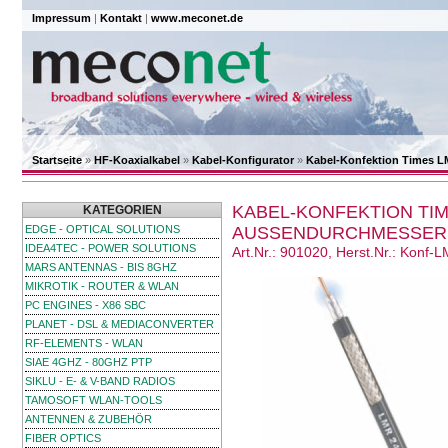
Impressum
|
Kontakt
|
www.meconet.de
Startseite
»
HF-Koaxialkabel
»
Kabel-Konfigurator
»
Kabel-Konfektion Times 
KABEL-KONFEKTION TIM
KATEGORIEN
EDGE - OPTICAL SOLUTIONS
AUSSENDURCHMESSER 5
IDEA4TEC - POWER SOLUTIONS
Art.Nr.: 901020, Herst.Nr.: Konf
MARS ANTENNAS - BIS 8GHZ
MIKROTIK - ROUTER & WLAN
PC ENGINES - X86 SBC
PLANET - DSL & MEDIACONVERTER
RF-ELEMENTS - WLAN
SIAE 4GHZ - 80GHZ PTP
SIKLU - E- & V-BAND RADIOS
TAMOSOFT WLAN-TOOLS
ANTENNEN & ZUBEHÖR
FIBER OPTICS