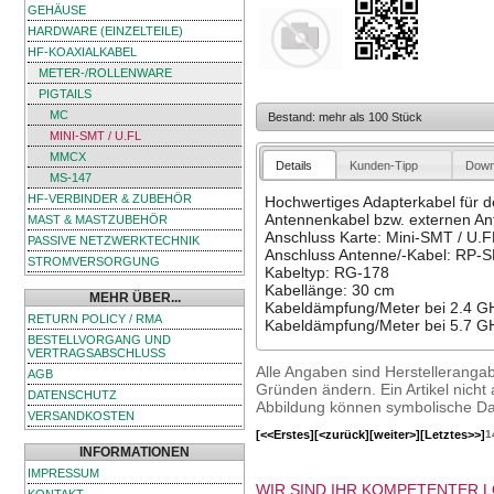
GEHÄUSE
HARDWARE (EINZELTEILE)
HF-KOAXIALKABEL
METER-/ROLLENWARE
PIGTAILS
MC
Bestand: mehr als 100 Stück
MINI-SMT / U.FL
MMCX
Details
Kunden-Tipp
Down
MS-147
HF-VERBINDER & ZUBEHÖR
Hochwertiges Adapterkabel für d
Antennenkabel bzw. externen A
MAST & MASTZUBEHÖR
Anschluss Karte: Mini-SMT / U.F
PASSIVE NETZWERKTECHNIK
Anschluss Antenne/-Kabel: RP-
STROMVERSORGUNG
Kabeltyp: RG-178
Kabellänge: 30 cm
MEHR ÜBER...
Kabeldämpfung/Meter bei 2.4 GHz
RETURN POLICY / RMA
Kabeldämpfung/Meter bei 5.7 GHz
BESTELLVORGANG UND
VERTRAGSABSCHLUSS
Alle Angaben sind Herstelleranga
AGB
Gründen ändern. Ein Artikel nicht a
DATENSCHUTZ
Abbildung können symbolische Dar
VERSANDKOSTEN
[<<Erstes]
[<zurück]
[weiter>]
[Letztes>>]
1
INFORMATIONEN
IMPRESSUM
WIR SIND IHR KOMPETENTER 