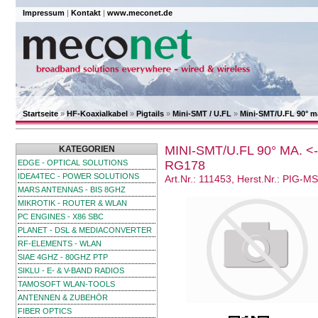
Impressum
|
Kontakt
|
www.meconet.de
Startseite
»
HF-Koaxialkabel
»
Pigtails
»
Mini-SMT / U.FL
»
Mini-SMT/U.FL 90° 
MINI-SMT/U.FL 90° MA.
KATEGORIEN
EDGE - OPTICAL SOLUTIONS
RG178
IDEA4TEC - POWER SOLUTIONS
Art.Nr.: 111453, Herst.Nr.: PI
MARS ANTENNAS - BIS 8GHZ
MIKROTIK - ROUTER & WLAN
PC ENGINES - X86 SBC
PLANET - DSL & MEDIACONVERTER
RF-ELEMENTS - WLAN
SIAE 4GHZ - 80GHZ PTP
SIKLU - E- & V-BAND RADIOS
TAMOSOFT WLAN-TOOLS
ANTENNEN & ZUBEHÖR
FIBER OPTICS