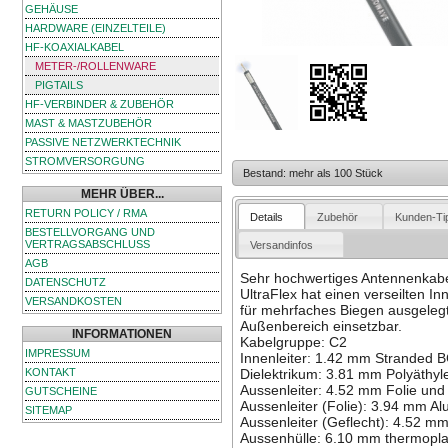
GEHÄUSE
HARDWARE (EINZELTEILE)
HF-KOAXIALKABEL
METER-/ROLLENWARE
PIGTAILS
HF-VERBINDER & ZUBEHÖR
MAST & MASTZUBEHÖR
PASSIVE NETZWERKTECHNIK
STROMVERSORGUNG
Bestand: mehr als 100 Stück
MEHR ÜBER...
RETURN POLICY / RMA
Details
Zubehör
Kunden-Ti
BESTELLVORGANG UND
VERTRAGSABSCHLUSS
Versandinfos
AGB
Sehr hochwertiges Antennenkabel
DATENSCHUTZ
UltraFlex hat einen verseilten I
VERSANDKOSTEN
für mehrfaches Biegen ausgelegt 
Außenbereich einsetzbar.
INFORMATIONEN
Kabelgruppe: C2
IMPRESSUM
Innenleiter: 1.42 mm Stranded 
KONTAKT
Dielektrikum: 3.81 mm Polyäthyle
Aussenleiter: 4.52 mm Folie und
GUTSCHEINE
Aussenleiter (Folie): 3.94 mm A
SITEMAP
Aussenleiter (Geflecht): 4.52 mm
Aussenhülle: 6.10 mm thermopla