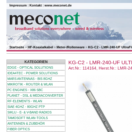
Impressum
|
Kontakt
|
www.meconet.de
Startseite
»
HF-Koaxialkabel
»
Meter-/Rollenware
»
KG-C2 - LMR-240-UF UltraFl
KG-C2 - LMR-240-UF U
KATEGORIEN
EDGE - OPTICAL SOLUTIONS
Art.Nr.: 114164, Herst.Nr.: LMR-
IDEA4TEC - POWER SOLUTIONS
MARS ANTENNAS - BIS 8GHZ
MIKROTIK - ROUTER & WLAN
PC ENGINES - X86 SBC
PLANET - DSL & MEDIACONVERTER
RF-ELEMENTS - WLAN
SIAE 4GHZ - 80GHZ PTP
SIKLU - E- & V-BAND RADIOS
TAMOSOFT WLAN-TOOLS
ANTENNEN & ZUBEHÖR
FIBER OPTICS