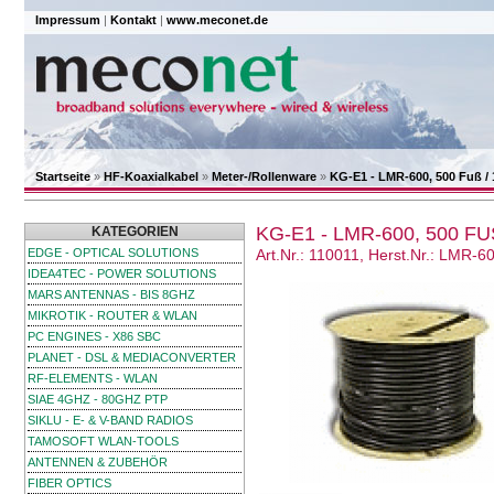
Impressum
|
Kontakt
|
www.meconet.de
Startseite
»
HF-Koaxialkabel
»
Meter-/Rollenware
»
KG-E1 - LMR-600, 500 Fuß / 
KG-E1 - LMR-600, 500 FU
KATEGORIEN
EDGE - OPTICAL SOLUTIONS
Art.Nr.: 110011, Herst.Nr.: LMR-6
IDEA4TEC - POWER SOLUTIONS
MARS ANTENNAS - BIS 8GHZ
MIKROTIK - ROUTER & WLAN
PC ENGINES - X86 SBC
PLANET - DSL & MEDIACONVERTER
RF-ELEMENTS - WLAN
SIAE 4GHZ - 80GHZ PTP
SIKLU - E- & V-BAND RADIOS
TAMOSOFT WLAN-TOOLS
ANTENNEN & ZUBEHÖR
FIBER OPTICS