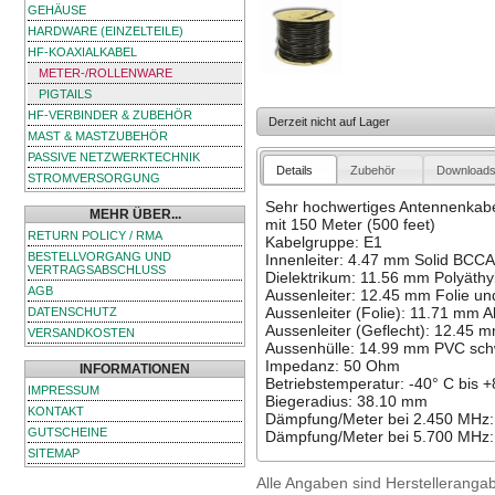
GEHÄUSE
HARDWARE (EINZELTEILE)
HF-KOAXIALKABEL
METER-/ROLLENWARE
PIGTAILS
HF-VERBINDER & ZUBEHÖR
Derzeit nicht auf Lager
MAST & MASTZUBEHÖR
PASSIVE NETZWERKTECHNIK
Details
Zubehör
Download
STROMVERSORGUNG
Sehr hochwertiges Antennenkabel 
MEHR ÜBER...
mit 150 Meter (500 feet)
RETURN POLICY / RMA
Kabelgruppe: E1
BESTELLVORGANG UND
Innenleiter: 4.47 mm Solid BCCA
VERTRAGSABSCHLUSS
Dielektrikum: 11.56 mm Polyäthyl
AGB
Aussenleiter: 12.45 mm Folie un
Aussenleiter (Folie): 11.71 mm 
DATENSCHUTZ
Aussenleiter (Geflecht): 12.45 m
VERSANDKOSTEN
Aussenhülle: 14.99 mm PVC sch
Impedanz: 50 Ohm
INFORMATIONEN
Betriebstemperatur: -40° C bis 
IMPRESSUM
Biegeradius: 38.10 mm
KONTAKT
Dämpfung/Meter bei 2.450 MHz:
GUTSCHEINE
Dämpfung/Meter bei 5.700 MHz:
SITEMAP
Alle Angaben sind Herstelleranga