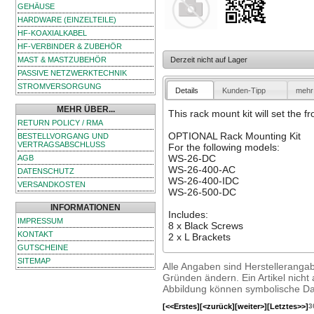
GEHÄUSE
HARDWARE (EINZELTEILE)
HF-KOAXIALKABEL
HF-VERBINDER & ZUBEHÖR
MAST & MASTZUBEHÖR
Derzeit nicht auf Lager
PASSIVE NETZWERKTECHNIK
STROMVERSORGUNG
Details
Kunden-Tipp
mehr 
MEHR ÜBER...
This rack mount kit will set the fr
RETURN POLICY / RMA
OPTIONAL Rack Mounting Kit
BESTELLVORGANG UND
VERTRAGSABSCHLUSS
For the following models:
WS-26-DC
AGB
WS-26-400-AC
DATENSCHUTZ
WS-26-400-IDC
VERSANDKOSTEN
WS-26-500-DC
INFORMATIONEN
Includes:
IMPRESSUM
8 x Black Screws
KONTAKT
2 x L Brackets
GUTSCHEINE
SITEMAP
Alle Angaben sind Herstelleranga
Gründen ändern. Ein Artikel nicht a
Abbildung können symbolische Dar
[<<Erstes]
[<zurück]
[weiter>]
[Letztes>>]
3