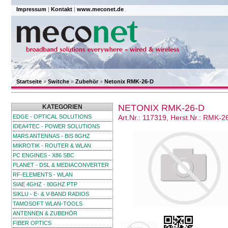
Impressum
|
Kontakt
|
www.meconet.de
Startseite
»
Switche
»
Zubehör
»
Netonix RMK-26-D
NETONIX RMK-26-D
KATEGORIEN
EDGE - OPTICAL SOLUTIONS
Art.Nr.: 117319, Herst.Nr.: RMK-2
IDEA4TEC - POWER SOLUTIONS
MARS ANTENNAS - BIS 8GHZ
MIKROTIK - ROUTER & WLAN
PC ENGINES - X86 SBC
PLANET - DSL & MEDIACONVERTER
RF-ELEMENTS - WLAN
SIAE 4GHZ - 80GHZ PTP
SIKLU - E- & V-BAND RADIOS
TAMOSOFT WLAN-TOOLS
ANTENNEN & ZUBEHÖR
FIBER OPTICS