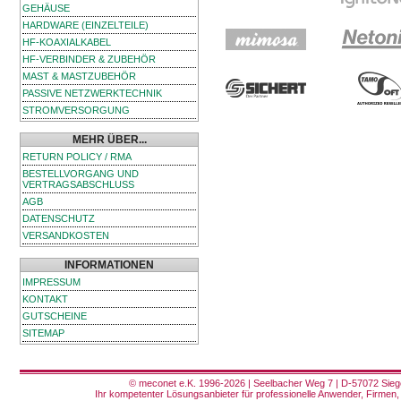
GEHÄUSE
HARDWARE (EINZELTEILE)
HF-KOAXIALKABEL
HF-VERBINDER & ZUBEHÖR
MAST & MASTZUBEHÖR
PASSIVE NETZWERKTECHNIK
STROMVERSORGUNG
MEHR ÜBER...
RETURN POLICY / RMA
BESTELLVORGANG UND
VERTRAGSABSCHLUSS
AGB
DATENSCHUTZ
VERSANDKOSTEN
INFORMATIONEN
IMPRESSUM
KONTAKT
GUTSCHEINE
SITEMAP
© meconet e.K. 1996-2026 | Seelbacher Weg 7 | D-57072 Siege
Ihr kompetenter Lösungsanbieter für professionelle Anwender, Firmen, 