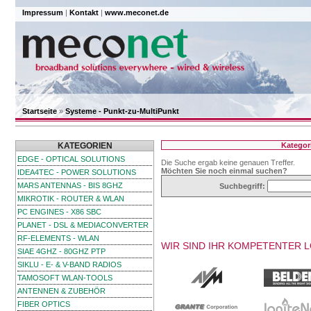
Impressum
|
Kontakt
|
www.meconet.de
Startseite
»
Systeme - Punkt-zu-MultiPunkt
KATEGORIEN
Kategor
EDGE - OPTICAL SOLUTIONS
Die Suche ergab keine genauen Treffer.
Möchten Sie noch einmal suchen?
IDEA4TEC - POWER SOLUTIONS
MARS ANTENNAS - BIS 8GHZ
Suchbegriff:
MIKROTIK - ROUTER & WLAN
PC ENGINES - X86 SBC
PLANET - DSL & MEDIACONVERTER
RF-ELEMENTS - WLAN
WIR SIND IHR KOMPETENTER 
SIAE 4GHZ - 80GHZ PTP
SIKLU - E- & V-BAND RADIOS
TAMOSOFT WLAN-TOOLS
ANTENNEN & ZUBEHÖR
FIBER OPTICS