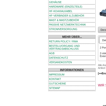
GEHÄUSE
HARDWARE (EINZELTEILE)
HF-KOAXIALKABEL
HF-VERBINDER & ZUBEHÖR
MAST & MASTZUBEHÖR
PASSIVE NETZWERKTECHNIK
STROMVERSORGUNG
Derz
MEHR ÜBER...
Det
RETURN POLICY / RMA
BESTELLVORGANG UND
2 Po
VERTRAGSABSCHLUSS
AGB
2-slo
Exten
DATENSCHUTZ
VERSANDKOSTEN
Alle A
Artikel
INFORMATIONEN
[<<Ers
IMPRESSUM
KONTAKT
GUTSCHEINE
WIR 
SITEMAP