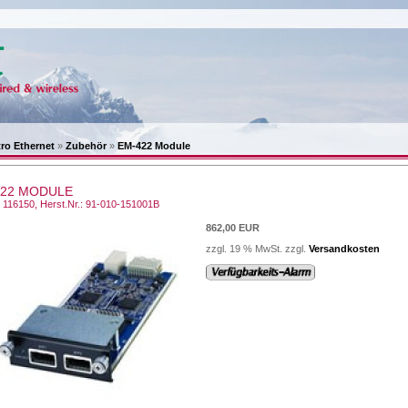
ro Ethernet
»
Zubehör
»
EM-422 Module
422 MODULE
.: 116150, Herst.Nr.: 91-010-151001B
862,00 EUR
zzgl. 19 % MwSt. zzgl.
Versandkosten