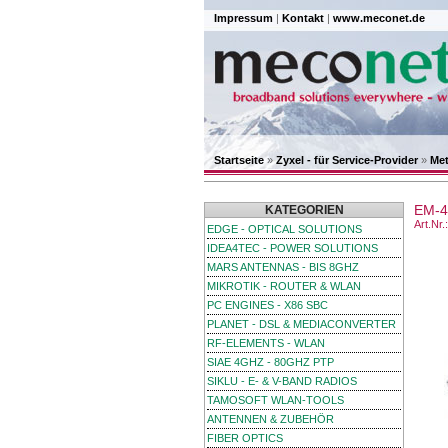
Impressum
|
Kontakt
|
www.meconet.de
Startseite
»
Zyxel - für Service-Provider
»
Met
EM-
KATEGORIEN
Art.Nr
EDGE - OPTICAL SOLUTIONS
IDEA4TEC - POWER SOLUTIONS
MARS ANTENNAS - BIS 8GHZ
MIKROTIK - ROUTER & WLAN
PC ENGINES - X86 SBC
PLANET - DSL & MEDIACONVERTER
RF-ELEMENTS - WLAN
SIAE 4GHZ - 80GHZ PTP
SIKLU - E- & V-BAND RADIOS
TAMOSOFT WLAN-TOOLS
ANTENNEN & ZUBEHÖR
FIBER OPTICS