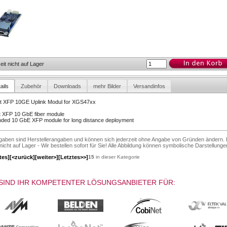
eit nicht auf Lager
ails
Zubehör
Downloads
mehr Bilder
Versandinfos
rt XFP 10GE Uplink Modul for XGS47xx
t XFP 10 GbE fiber module
ded 10 GbE XFP module for long distance deployment
ngaben sind Herstellerangaben und können sich jederzeit ohne Angabe von Gründen ändern. 
 nicht auf Lager - Wir bestellen sofort für Sie! Alle Abbildung können symbolische Darstellunge
tes]
[<zurück]
[weiter>]
[Letztes>>]
15
in dieser Kategorie
SIND IHR KOMPETENTER LÖSUNGSANBIETER FÜR: