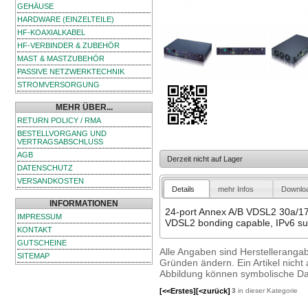
GEHÄUSE
HARDWARE (EINZELTEILE)
HF-KOAXIALKABEL
HF-VERBINDER & ZUBEHÖR
MAST & MASTZUBEHÖR
PASSIVE NETZWERKTECHNIK
STROMVERSORGUNG
MEHR ÜBER...
RETURN POLICY / RMA
BESTELLVORGANG UND
VERTRAGSABSCHLUSS
AGB
Derzeit nicht auf Lager
DATENSCHUTZ
VERSANDKOSTEN
Details
mehr Infos
Downlo
INFORMATIONEN
24-port Annex A/B VDSL2 30a/1
IMPRESSUM
VDSL2 bonding capable, IPv6 supp
KONTAKT
GUTSCHEINE
Alle Angaben sind Herstelleranga
SITEMAP
Gründen ändern. Ein Artikel nicht a
Abbildung können symbolische Dar
[<<Erstes]
[<zurück]
3
in dieser Kategorie