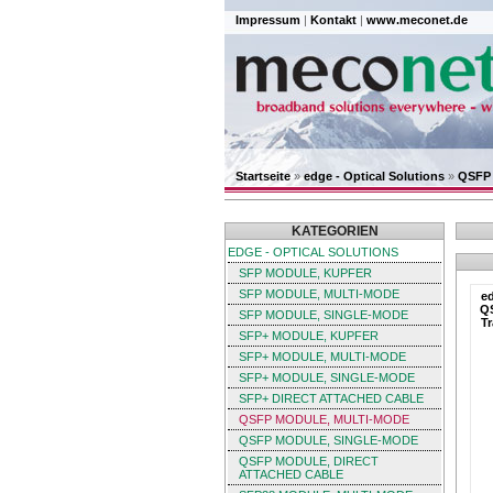
Impressum
|
Kontakt
|
www.meconet.de
Startseite
»
edge - Optical Solutions
»
QSFP 
KATEGORIEN
EDGE - OPTICAL SOLUTIONS
SFP MODULE, KUPFER
SFP MODULE, MULTI-MODE
ed
Q
SFP MODULE, SINGLE-MODE
Tr
SFP+ MODULE, KUPFER
SFP+ MODULE, MULTI-MODE
SFP+ MODULE, SINGLE-MODE
SFP+ DIRECT ATTACHED CABLE
QSFP MODULE, MULTI-MODE
QSFP MODULE, SINGLE-MODE
QSFP MODULE, DIRECT
ATTACHED CABLE