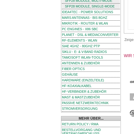
SFP28 MODULE, MULTI-MODE
SFP28 MODULE, SINGLE-MODE
IDEA4TEC - POWER SOLUTIONS
MARS ANTENNAS - BIS 8GHZ
MIKROTIK - ROUTER & WLAN
PC ENGINES - X86 SBC
PLANET - DSL & MEDIACONVERTER
Zeig
RF-ELEMENTS - WLAN
SIAE 4GHZ - 80GHZ PTP
SIKLU - E- & V-BAND RADIOS
WIR 
TAMOSOFT WLAN-TOOLS
ANTENNEN & ZUBEHÖR
FIBER OPTICS
GEHÄUSE
HARDWARE (EINZELTEILE)
HF-KOAXIALKABEL
HF-VERBINDER & ZUBEHÖR
MAST & MASTZUBEHÖR
PASSIVE NETZWERKTECHNIK
STROMVERSORGUNG
MEHR ÜBER...
RETURN POLICY / RMA
BESTELLVORGANG UND
VERTRAGSABSCHLUSS