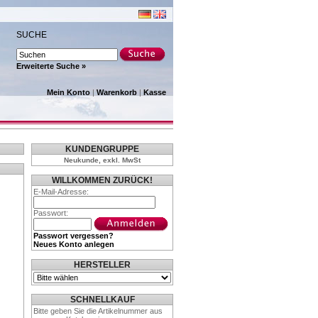
SUCHE
Erweiterte Suche »
Mein Konto
|
Warenkorb
|
Kasse
KUNDENGRUPPE
Neukunde, exkl. MwSt
WILLKOMMEN ZURÜCK!
E-Mail-Adresse:
Passwort:
Passwort vergessen?
Neues Konto anlegen
HERSTELLER
SCHNELLKAUF
Bitte geben Sie die Artikelnummer aus