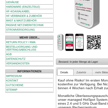
GEHÄUSE
HARDWARE (EINZELTEILE)
HF-KOAXIALKABEL
HF-VERBINDER & ZUBEHÖR
MAST & MASTZUBEHÖR
PASSIVE NETZWERKTECHNIK
STROMVERSORGUNG
MEHR ÜBER...
RETURN POLICY / RMA
BESTELLVORGANG UND
VERTRAGSABSCHLUSS
AGB
DATENSCHUTZ
Bestand: In jeder Menge ab Lager
VERSANDKOSTEN
INFORMATIONEN
Details
Zubehör
mehr Bilde
IMPRESSUM
Kauf ohne Risiko! Im ersten Mon
KONTAKT
kostenfrei zur Verfügung. Bei Ni
GUTSCHEINE
binnen 4 Wochen nach Erhalt zur
SITEMAP
Monatliche Überlassungspauschal
unser managed HotSpot System. 
eines 2.4 und 5 GHz Dual-Band 
unserem Rechenzentrum.