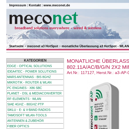
Impressum
|
Kontakt
|
www.meconet.de
Startseite
»
meconet a3 HotSpot
»
monatliche Überlassung a3 HotSpot - WLAN
MONATLICHE ÜBERLASS
KATEGORIEN
EDGE - OPTICAL SOLUTIONS
802.11A/AC/B/G/N 2X2 
IDEA4TEC - POWER SOLUTIONS
Art.Nr.: 117127, Herst.Nr.: a3-AP-
MARS ANTENNAS - BIS 8GHZ
MIKROTIK - ROUTER & WLAN
PC ENGINES - X86 SBC
PLANET - DSL & MEDIACONVERTER
RF-ELEMENTS - WLAN
SIAE 4GHZ - 80GHZ PTP
SIKLU - E- & V-BAND RADIOS
TAMOSOFT WLAN-TOOLS
ANTENNEN & ZUBEHÖR
FIBER OPTICS