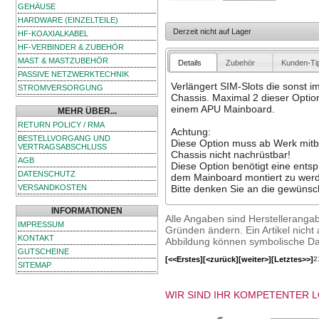
GEHÄUSE
HARDWARE (EINZELTEILE)
Derzeit nicht auf Lager
HF-KOAXIALKABEL
HF-VERBINDER & ZUBEHÖR
MAST & MASTZUBEHÖR
Details
Zubehör
Kunden-Ti
PASSIVE NETZWERKTECHNIK
Verlängert SIM-Slots die sonst i
STROMVERSORGUNG
Chassis. Maximal 2 dieser Opti
einem APU Mainboard.
MEHR ÜBER...
RETURN POLICY / RMA
Achtung:
BESTELLVORGANG UND
Diese Option muss ab Werk mitbe
VERTRAGSABSCHLUSS
Chassis nicht nachrüstbar!
AGB
Diese Option benötigt eine ents
DATENSCHUTZ
dem Mainboard montiert zu wer
VERSANDKOSTEN
Bitte denken Sie an die gewünsc
INFORMATIONEN
Alle Angaben sind Herstelleranga
IMPRESSUM
Gründen ändern. Ein Artikel nicht a
KONTAKT
Abbildung können symbolische Dar
GUTSCHEINE
[<<Erstes]
[<zurück]
[weiter>]
[Letztes>>]
2
SITEMAP
WIR SIND IHR KOMPETENTER 