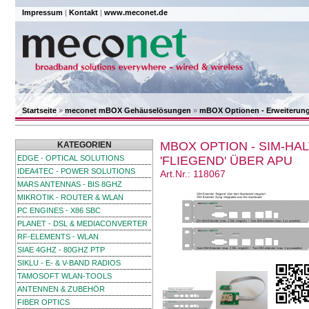
Impressum
|
Kontakt
|
www.meconet.de
Startseite
»
meconet mBOX Gehäuselösungen
»
mBOX Optionen - Erweiterung
MBOX OPTION - SIM-HA
KATEGORIEN
EDGE - OPTICAL SOLUTIONS
'FLIEGEND' ÜBER APU
IDEA4TEC - POWER SOLUTIONS
Art.Nr.: 118067
MARS ANTENNAS - BIS 8GHZ
MIKROTIK - ROUTER & WLAN
PC ENGINES - X86 SBC
PLANET - DSL & MEDIACONVERTER
RF-ELEMENTS - WLAN
SIAE 4GHZ - 80GHZ PTP
SIKLU - E- & V-BAND RADIOS
TAMOSOFT WLAN-TOOLS
ANTENNEN & ZUBEHÖR
FIBER OPTICS