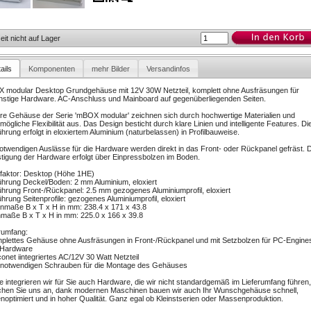
eit nicht auf Lager
ails
Komponenten
mehr Bilder
Versandinfos
 modular Desktop Grundgehäuse mit 12V 30W Netzteil, komplett ohne Ausfräsungen für
stige Hardware. AC-Anschluss und Mainboard auf gegenüberliegenden Seiten.
e Gehäuse der Serie 'mBOX modular' zeichnen sich durch hochwertige Materialien und
mögliche Flexibilität aus. Das Design besticht durch klare Linien und intelligente Features. Di
hrung erfolgt in eloxiertem Aluminium (naturbelassen) in Profilbauweise.
otwendigen Auslässe für die Hardware werden direkt in das Front- oder Rückpanel gefräst. D
tigung der Hardware erfolgt über Einpressbolzen im Boden.
faktor: Desktop (Höhe 1HE)
hrung Deckel/Boden: 2 mm Aluminium, eloxiert
hrung Front-/Rückpanel: 2.5 mm gezogenes Aluminiumprofil, eloxiert
hrung Seitenprofile: gezogenes Aluminiumprofil, eloxiert
maße B x T x H in mm: 238.4 x 171 x 43.8
maße B x T x H in mm: 225.0 x 166 x 39.8
rumfang:
plettes Gehäuse ohne Ausfräsungen in Front-/Rückpanel und mit Setzbolzen für PC-Engine
Hardware
onet iintegriertes AC/12V 30 Watt Netzteil
e notwendigen Schrauben für die Montage des Gehäuses
 integrieren wir für Sie auch Hardware, die wir nicht standardgemäß im Lieferumfang führen,
chen Sie uns an, dank modernen Maschinen bauen wir auch Ihr Wunschgehäuse schnell,
noptimiert und in hoher Qualität. Ganz egal ob Kleinstserien oder Massenproduktion.