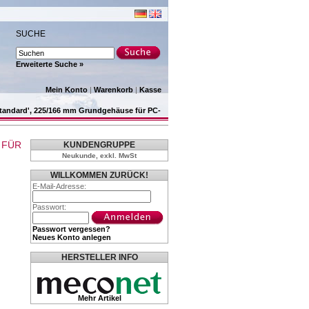
SUCHE
Erweiterte Suche »
Mein Konto
|
Warenkorb
|
Kasse
andard', 225/166 mm Grundgehäuse für PC-
 FÜR
KUNDENGRUPPE
Neukunde, exkl. MwSt
WILLKOMMEN ZURÜCK!
E-Mail-Adresse:
Passwort:
Passwort vergessen?
Neues Konto anlegen
HERSTELLER INFO
Mehr Artikel