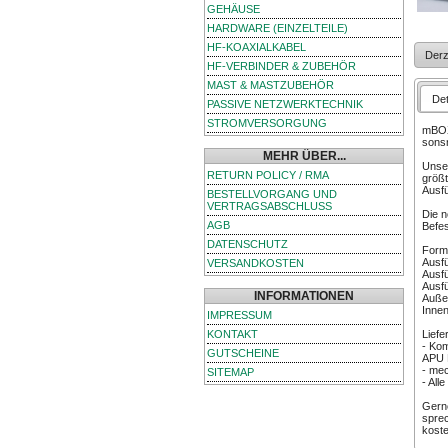
GEHÄUSE
HARDWARE (EINZELTEILE)
HF-KOAXIALKABEL
Derz
HF-VERBINDER & ZUBEHÖR
MAST & MASTZUBEHÖR
Det
PASSIVE NETZWERKTECHNIK
STROMVERSORGUNG
mBOX
sonsn
MEHR ÜBER...
Unser
RETURN POLICY / RMA
größt
Ausfü
BESTELLVORGANG UND
VERTRAGSABSCHLUSS
Die n
AGB
Befes
DATENSCHUTZ
Form
Ausfü
VERSANDKOSTEN
Ausfü
Ausfü
INFORMATIONEN
Außen
Innen
IMPRESSUM
KONTAKT
Liefe
- Kom
GUTSCHEINE
APU 
- mec
SITEMAP
- All
Gerne
spre
koste