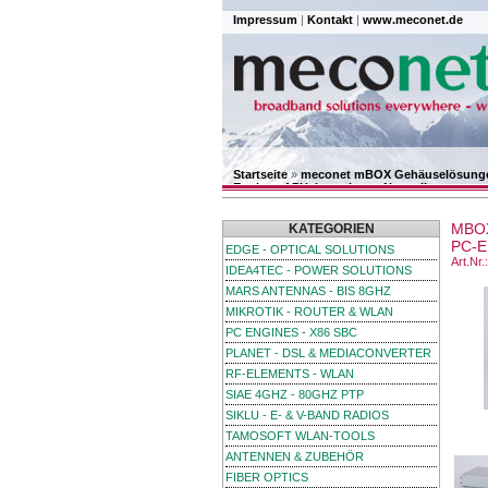
Impressum
|
Kontakt
|
www.meconet.de
Startseite
»
meconet mBOX Gehäuselösung
Engines APU, integriertes Netzteil
MBO
KATEGORIEN
PC-E
EDGE - OPTICAL SOLUTIONS
Art.Nr
IDEA4TEC - POWER SOLUTIONS
MARS ANTENNAS - BIS 8GHZ
MIKROTIK - ROUTER & WLAN
PC ENGINES - X86 SBC
PLANET - DSL & MEDIACONVERTER
RF-ELEMENTS - WLAN
SIAE 4GHZ - 80GHZ PTP
SIKLU - E- & V-BAND RADIOS
TAMOSOFT WLAN-TOOLS
ANTENNEN & ZUBEHÖR
FIBER OPTICS