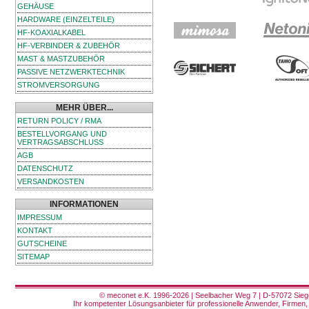
GEHÄUSE
HARDWARE (EINZELTEILE)
HF-KOAXIALKABEL
HF-VERBINDER & ZUBEHÖR
MAST & MASTZUBEHÖR
PASSIVE NETZWERKTECHNIK
STROMVERSORGUNG
MEHR ÜBER...
RETURN POLICY / RMA
BESTELLVORGANG UND
VERTRAGSABSCHLUSS
AGB
DATENSCHUTZ
VERSANDKOSTEN
INFORMATIONEN
IMPRESSUM
KONTAKT
GUTSCHEINE
SITEMAP
© meconet e.K. 1996-2026 | Seelbacher Weg 7 | D-57072 Siege
Ihr kompetenter Lösungsanbieter für professionelle Anwender, Firmen, 