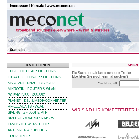
Impressum
|
Kontakt
|
www.meconet.de
Startseite
KATEGORIEN
Artike
EDGE - OPTICAL SOLUTIONS
Die Suche ergab keine genauen Treffer.
Möchten Sie noch einmal suchen?
IDEA4TEC - POWER SOLUTIONS
MARS ANTENNAS - BIS 8GHZ
Suchbegriff:
MIKROTIK - ROUTER & WLAN
PC ENGINES - X86 SBC
PLANET - DSL & MEDIACONVERTER
RF-ELEMENTS - WLAN
WIR SIND IHR KOMPETENTER 
SIAE 4GHZ - 80GHZ PTP
SIKLU - E- & V-BAND RADIOS
TAMOSOFT WLAN-TOOLS
ANTENNEN & ZUBEHÖR
FIBER OPTICS