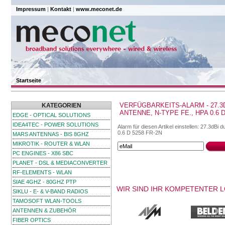
Impressum
|
Kontakt
|
www.meconet.de
Startseite
VERFÜGBARKEITS-ALARM - 27.3
KATEGORIEN
ANTENNE, N-TYPE FE., HPA 0.6 D
EDGE - OPTICAL SOLUTIONS
IDEA4TEC - POWER SOLUTIONS
Alarm für diesen Artikel einstellen: 27.3dBi 
0.6 D 5258 FR-2N
MARS ANTENNAS - BIS 8GHZ
MIKROTIK - ROUTER & WLAN
PC ENGINES - X86 SBC
PLANET - DSL & MEDIACONVERTER
RF-ELEMENTS - WLAN
SIAE 4GHZ - 80GHZ PTP
WIR SIND IHR KOMPETENTER 
SIKLU - E- & V-BAND RADIOS
TAMOSOFT WLAN-TOOLS
ANTENNEN & ZUBEHÖR
FIBER OPTICS