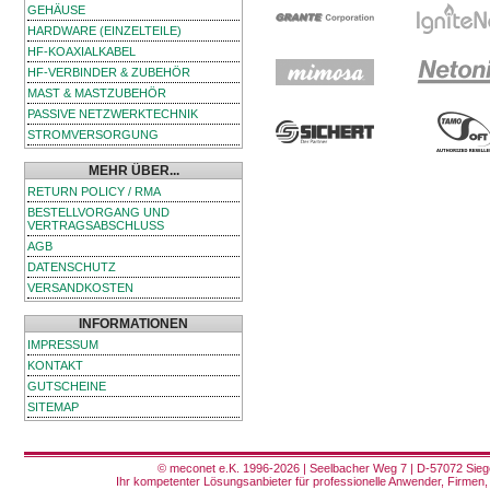
GEHÄUSE
HARDWARE (EINZELTEILE)
HF-KOAXIALKABEL
HF-VERBINDER & ZUBEHÖR
MAST & MASTZUBEHÖR
PASSIVE NETZWERKTECHNIK
STROMVERSORGUNG
MEHR ÜBER...
RETURN POLICY / RMA
BESTELLVORGANG UND
VERTRAGSABSCHLUSS
AGB
DATENSCHUTZ
VERSANDKOSTEN
INFORMATIONEN
IMPRESSUM
KONTAKT
GUTSCHEINE
SITEMAP
© meconet e.K. 1996-2026 | Seelbacher Weg 7 | D-57072 Siege
Ihr kompetenter Lösungsanbieter für professionelle Anwender, Firmen, 