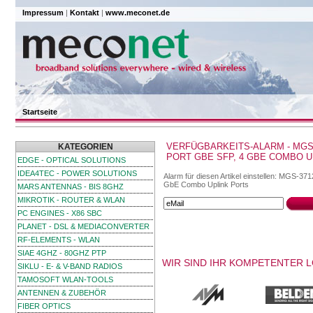
Impressum
|
Kontakt
|
www.meconet.de
Startseite
VERFÜGBARKEITS-ALARM - MGS-
KATEGORIEN
PORT GBE SFP, 4 GBE COMBO 
EDGE - OPTICAL SOLUTIONS
IDEA4TEC - POWER SOLUTIONS
Alarm für diesen Artikel einstellen: MGS-37
GbE Combo Uplink Ports
MARS ANTENNAS - BIS 8GHZ
MIKROTIK - ROUTER & WLAN
PC ENGINES - X86 SBC
PLANET - DSL & MEDIACONVERTER
RF-ELEMENTS - WLAN
SIAE 4GHZ - 80GHZ PTP
WIR SIND IHR KOMPETENTER 
SIKLU - E- & V-BAND RADIOS
TAMOSOFT WLAN-TOOLS
ANTENNEN & ZUBEHÖR
FIBER OPTICS