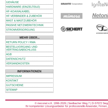
GEHÄUSE
HARDWARE (EINZELTEILE)
HF-KOAXIALKABEL
HF-VERBINDER & ZUBEHÖR
MAST & MASTZUBEHÖR
PASSIVE NETZWERKTECHNIK
STROMVERSORGUNG
MEHR ÜBER...
RETURN POLICY / RMA
BESTELLVORGANG UND
VERTRAGSABSCHLUSS
AGB
DATENSCHUTZ
VERSANDKOSTEN
INFORMATIONEN
IMPRESSUM
KONTAKT
GUTSCHEINE
SITEMAP
© meconet e.K. 1996-2026 | Seelbacher Weg 7 | D-57072 Siege
Ihr kompetenter Lösungsanbieter für professionelle Anwender, Firmen, 