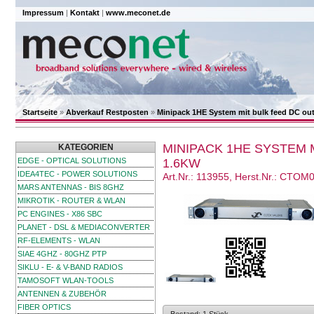
Impressum
|
Kontakt
|
www.meconet.de
Startseite
»
Abverkauf Restposten
»
Minipack 1HE System mit bulk feed DC ou
MINIPACK 1HE SYSTEM 
KATEGORIEN
EDGE - OPTICAL SOLUTIONS
1.6KW
IDEA4TEC - POWER SOLUTIONS
Art.Nr.: 113955, Herst.Nr.: CTOM
MARS ANTENNAS - BIS 8GHZ
MIKROTIK - ROUTER & WLAN
PC ENGINES - X86 SBC
PLANET - DSL & MEDIACONVERTER
RF-ELEMENTS - WLAN
SIAE 4GHZ - 80GHZ PTP
SIKLU - E- & V-BAND RADIOS
TAMOSOFT WLAN-TOOLS
ANTENNEN & ZUBEHÖR
FIBER OPTICS