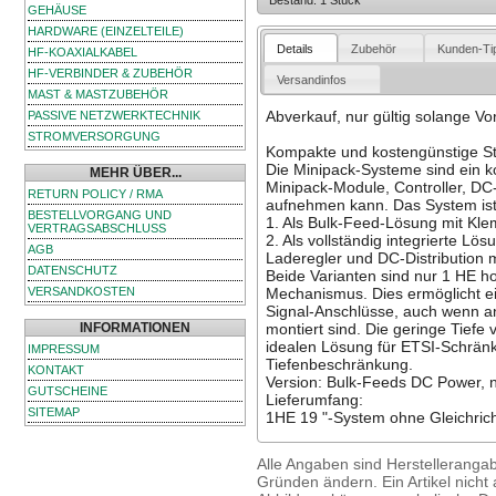
Bestand: 1 Stück
GEHÄUSE
HARDWARE (EINZELTEILE)
Details
Zubehör
Kunden-Ti
HF-KOAXIALKABEL
HF-VERBINDER & ZUBEHÖR
Versandinfos
MAST & MASTZUBEHÖR
Abverkauf, nur gültig solange Vor
PASSIVE NETZWERKTECHNIK
STROMVERSORGUNG
Kompakte und kostengünstige S
Die Minipack-Systeme sind ein 
MEHR ÜBER...
Minipack-Module, Controller, DC-
RETURN POLICY / RMA
aufnehmen kann. Das System ist i
BESTELLVORGANG UND
1. Als Bulk-Feed-Lösung mit Kl
VERTRAGSABSCHLUSS
2. Als vollständig integrierte Lösu
AGB
Laderegler und DC-Distribution 
DATENSCHUTZ
Beide Varianten sind nur 1 HE ho
VERSANDKOSTEN
Mechanismus. Dies ermöglicht ei
Signal-Anschlüsse, auch wenn an
INFORMATIONEN
montiert sind. Die geringe Tiefe
idealen Lösung für ETSI-Schrä
IMPRESSUM
Tiefenbeschränkung.
KONTAKT
Version: Bulk-Feeds DC Power, n
GUTSCHEINE
Lieferumfang:
SITEMAP
1HE 19 "-System ohne Gleichrich
Alle Angaben sind Herstelleranga
Gründen ändern. Ein Artikel nicht a