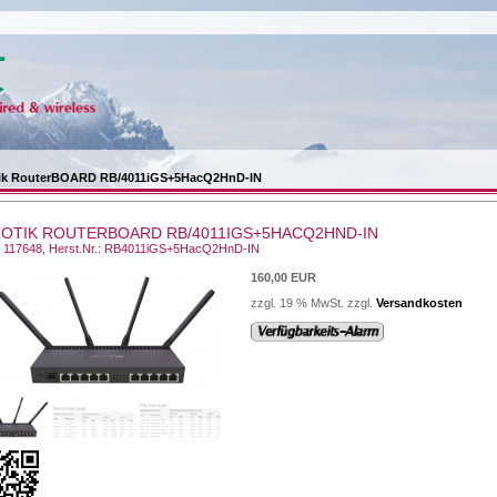
ik RouterBOARD RB/4011iGS+5HacQ2HnD-IN
ROTIK ROUTERBOARD RB/4011IGS+5HACQ2HND-IN
.: 117648, Herst.Nr.: RB4011iGS+5HacQ2HnD-IN
160,00 EUR
zzgl. 19 % MwSt. zzgl.
Versandkosten