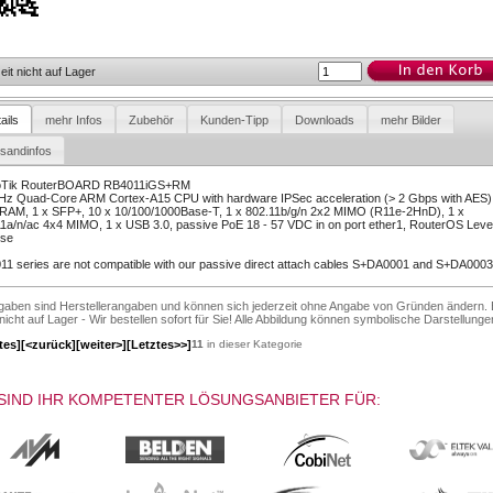
eit nicht auf Lager
ails
mehr Infos
Zubehör
Kunden-Tipp
Downloads
mehr Bilder
rsandinfos
oTik RouterBOARD RB4011iGS+RM
Hz Quad-Core ARM Cortex-A15 CPU with hardware IPSec acceleration (> 2 Gbps with AES)
RAM, 1 x SFP+, 10 x 10/100/1000Base-T, 1 x 802.11b/g/n 2x2 MIMO (R11e-2HnD), 1 x
1a/n/ac 4x4 MIMO, 1 x USB 3.0, passive PoE 18 - 57 VDC in on port ether1, RouterOS Leve
nse
1 series are not compatible with our passive direct attach cables S+DA0001 and S+DA0003
ngaben sind Herstellerangaben und können sich jederzeit ohne Angabe von Gründen ändern. 
 nicht auf Lager - Wir bestellen sofort für Sie! Alle Abbildung können symbolische Darstellunge
tes]
[<zurück]
[weiter>]
[Letztes>>]
11
in dieser Kategorie
SIND IHR KOMPETENTER LÖSUNGSANBIETER FÜR: