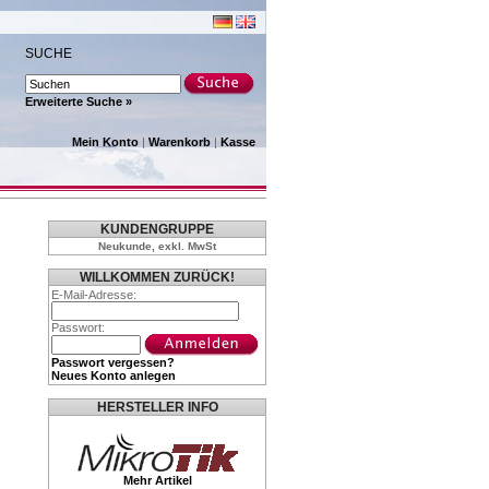
SUCHE
Erweiterte Suche »
Mein Konto
|
Warenkorb
|
Kasse
KUNDENGRUPPE
Neukunde, exkl. MwSt
WILLKOMMEN ZURÜCK!
E-Mail-Adresse:
Passwort:
Passwort vergessen?
Neues Konto anlegen
HERSTELLER INFO
Mehr Artikel