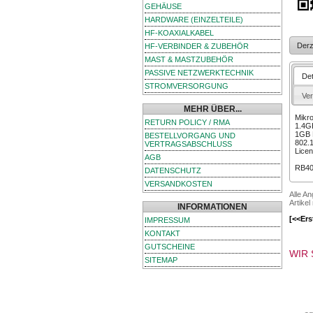
GEHÄUSE
HARDWARE (EINZELTEILE)
HF-KOAXIALKABEL
Derz
HF-VERBINDER & ZUBEHÖR
MAST & MASTZUBEHÖR
PASSIVE NETZWERKTECHNIK
Det
STROMVERSORGUNG
Ve
MEHR ÜBER...
Mikr
RETURN POLICY / RMA
1.4G
1GB 
BESTELLVORGANG UND
802.1
VERTRAGSABSCHLUSS
Lice
AGB
RB401
DATENSCHUTZ
VERSANDKOSTEN
Alle A
Artikel
INFORMATIONEN
[<<Ers
IMPRESSUM
KONTAKT
GUTSCHEINE
WIR 
SITEMAP