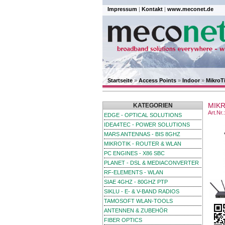
Impressum
|
Kontakt
|
www.meconet.de
Startseite
»
Access Points
»
Indoor
»
MikroT
MIK
KATEGORIEN
Art.Nr
EDGE - OPTICAL SOLUTIONS
IDEA4TEC - POWER SOLUTIONS
MARS ANTENNAS - BIS 8GHZ
MIKROTIK - ROUTER & WLAN
PC ENGINES - X86 SBC
PLANET - DSL & MEDIACONVERTER
RF-ELEMENTS - WLAN
SIAE 4GHZ - 80GHZ PTP
SIKLU - E- & V-BAND RADIOS
TAMOSOFT WLAN-TOOLS
ANTENNEN & ZUBEHÖR
FIBER OPTICS