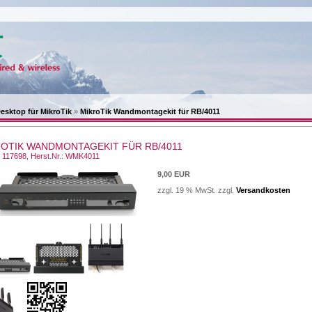
esktop für MikroTik
»
MikroTik Wandmontagekit für RB/4011
OTIK WANDMONTAGEKIT FÜR RB/4011
.: 117698, Herst.Nr.: WMK4011
9,00 EUR
zzgl. 19 % MwSt. zzgl.
Versandkosten