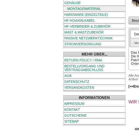
GEHÄUSE
MONTAGEMATERIAL
HARDWARE (EINZELTEILE)
HF-KOAXIALKABEL
Best
HF-VERBINDER & ZUBEHÖR
MAST & MASTZUBEHÖR
Det
PASSIVE NETZWERKTECHNIK
Ve
STROMVERSORGUNG
Das R
MEHR ÜBER...
Die H
Patch
RETURN POLICY / RMA
Orten
BESTELLVORGANG UND
VERTRAGSABSCHLUSS
Alle A
AGB
Artikel
DATENSCHUTZ
[<<Ers
VERSANDKOSTEN
INFORMATIONEN
WIR 
IMPRESSUM
KONTAKT
GUTSCHEINE
SITEMAP