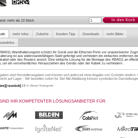
and: mehr als 10 Stück
ails
mehr Infos
Zubehör
Kunden-Tipp
Downloads
mehr Bilder
rsandinfos
B4011-Wandhalterungskit schützt Ihr Gerät und die Ethernet-Ports vor unautorisierter Zugrif
alterung ist aus widerstandsfähigem Stahl gefertigt und verhindert ein einfaches entfernen de
kabel oder des Routers ansich. Eine einfache Lösung für die Montage des RB4011 an öffent
, um ein versehentliches Herausziehen des Geräts oder der Kabek zu verhindern.
ngaben sind Herstellerangaben und können sich jederzeit ohne Angabe von Gründen ändern. 
 nicht auf Lager - Wir bestellen sofort für Sie! Alle Abbildung können symbolische Darstellunge
tes]
[<zurück]
13
in dieser Kategorie
SIND IHR KOMPETENTER LÖSUNGSANBIETER FÜR: