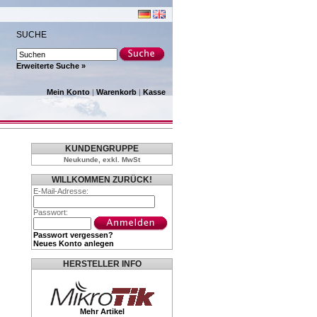
SUCHE
Erweiterte Suche »
Mein Konto
|
Warenkorb
|
Kasse
KUNDENGRUPPE
Neukunde, exkl. MwSt
WILLKOMMEN ZURÜCK!
E-Mail-Adresse:
Passwort:
Passwort vergessen?
Neues Konto anlegen
HERSTELLER INFO
Mehr Artikel