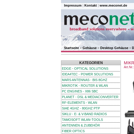
Impressum
|
Kontakt
|
www.meconet.de
Startseite
»
Gehäuse
»
Desktop Gehäuse
»
D
MIKR
KATEGORIEN
Art.Nr
EDGE - OPTICAL SOLUTIONS
IDEA4TEC - POWER SOLUTIONS
MARS ANTENNAS - BIS 8GHZ
MIKROTIK - ROUTER & WLAN
PC ENGINES - X86 SBC
PLANET - DSL & MEDIACONVERTER
RF-ELEMENTS - WLAN
SIAE 4GHZ - 80GHZ PTP
SIKLU - E- & V-BAND RADIOS
TAMOSOFT WLAN-TOOLS
ANTENNEN & ZUBEHÖR
FIBER OPTICS