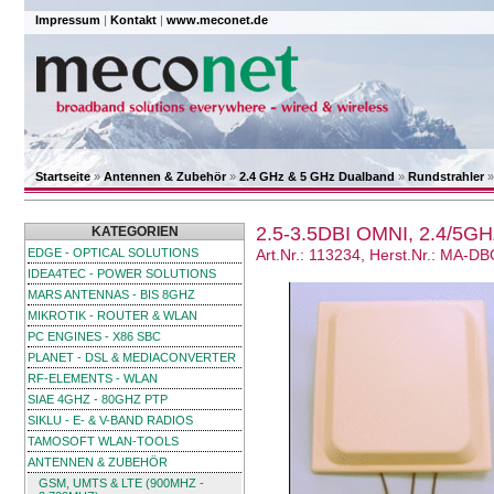
Impressum
|
Kontakt
|
www.meconet.de
Startseite
»
Antennen & Zubehör
»
2.4 GHz & 5 GHz Dualband
»
Rundstrahler
2.5-3.5DBI OMNI, 2.4/5G
KATEGORIEN
EDGE - OPTICAL SOLUTIONS
Art.Nr.: 113234, Herst.Nr.: MA-D
IDEA4TEC - POWER SOLUTIONS
MARS ANTENNAS - BIS 8GHZ
MIKROTIK - ROUTER & WLAN
PC ENGINES - X86 SBC
PLANET - DSL & MEDIACONVERTER
RF-ELEMENTS - WLAN
SIAE 4GHZ - 80GHZ PTP
SIKLU - E- & V-BAND RADIOS
TAMOSOFT WLAN-TOOLS
ANTENNEN & ZUBEHÖR
GSM, UMTS & LTE (900MHZ -