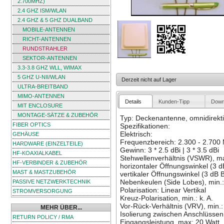
2.700MHZ)
2.4 GHZ ISM/WLAN
2.4 GHZ & 5 GHZ DUALBAND
MOBILE-ANTENNEN
RICHT-ANTENNEN
RUNDSTRAHLER
SEKTOR-ANTENNEN
3.3-3.8 GHZ WLL, WIMAX
5 GHZ U-NII/WLAN
Derzeit nicht auf Lager
ULTRA-BREITBAND
MIMO-ANTENNEN
Details
Kunden-Tipp
Down
MIT ENCLOSURE
MONTAGE-SÄTZE & ZUBEHÖR
Typ: Deckenantenne, omnidirekti
FIBER OPTICS
Spezifikationen:
Elektrisch:
GEHÄUSE
Frequenzbereich: 2.300 - 2.700
HARDWARE (EINZELTEILE)
Gewinn: 3 * 2.5 dBi | 3 * 3.5 dBi
HF-KOAXIALKABEL
Stehwellenverhältnis (VSWR), max
HF-VERBINDER & ZUBEHÖR
horizontaler Öffnungswinkel (3 
MAST & MASTZUBEHÖR
vertikaler Öffnungswinkel (3 dB B
Nebenkeulen (Side Lobes), min.: 
PASSIVE NETZWERKTECHNIK
Polarisation: Linear Vertikal
STROMVERSORGUNG
Kreuz-Polarisation, min.: k. A.
Vor-Rück-Verhältnis (VRV), min.: 
MEHR ÜBER...
Isolierung zwischen Anschlüssen:
RETURN POLICY / RMA
Eingangsleistung, max: 20 Watt