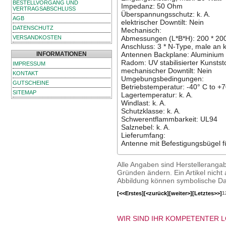
BESTELLVORGANG UND
Impedanz: 50 Ohm
VERTRAGSABSCHLUSS
Überspannungsschutz: k. A.
AGB
elektrischer Downtilt: Nein
DATENSCHUTZ
Mechanisch:
VERSANDKOSTEN
Abmessungen (L*B*H): 200 * 20
Anschluss: 3 * N-Type, male an k
INFORMATIONEN
Antennen Backplane: Aluminium
Radom: UV stabilisierter Kunststo
IMPRESSUM
mechanischer Downtilt: Nein
KONTAKT
Umgebungsbedingungen:
GUTSCHEINE
Betriebstemperatur: -40° C to +
SITEMAP
Lagertemperatur: k. A.
Windlast: k. A.
Schutzklasse: k. A.
Schwerentflammbarkeit: UL94
Salznebel: k. A.
Lieferumfang:
Antenne mit Befestigungsbügel 
Alle Angaben sind Herstelleranga
Gründen ändern. Ein Artikel nicht a
Abbildung können symbolische Dar
[<<Erstes]
[<zurück]
[weiter>]
[Letztes>>]
1
WIR SIND IHR KOMPETENTER 