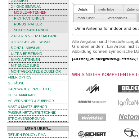
2.700MHZ)
2.4 GHZ ISM/WLAN
Details
mehr Infos
Zubehö
MOBILE-ANTENNEN
mehr Bilder
Versandinfos
RICHT-ANTENNEN
RUNDSTRAHLER
Omni Antenna for indoor and ou
SEKTOR-ANTENNEN
2.4 GHZ & 5 GHZ DUALBAND
Alle Angaben sind Herstelleranga
3.3-3.8 GHZ WLL, WIMAX
Gründen ändern. Ein Artikel nicht a
5 GHZ U-NII/WLAN
Abbildung können symbolische Dar
ULTRA-BREITBAND
[<<Erstes]
[<zurück]
[weiter>]
[Letztes>>]
7
MIMO-ANTENNEN
MIT ENCLOSURE
MONTAGE-SÄTZE & ZUBEHÖR
WIR SIND IHR KOMPETENTER 
FIBER OPTICS
GEHÄUSE
HARDWARE (EINZELTEILE)
HF-KOAXIALKABEL
HF-VERBINDER & ZUBEHÖR
MAST & MASTZUBEHÖR
PASSIVE NETZWERKTECHNIK
STROMVERSORGUNG
MEHR ÜBER...
RETURN POLICY / RMA