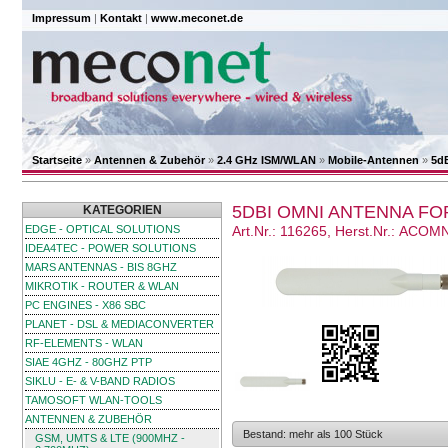
Impressum
|
Kontakt
|
www.meconet.de
Startseite
»
Antennen & Zubehör
»
2.4 GHz ISM/WLAN
»
Mobile-Antennen
»
5d
5DBI OMNI ANTENNA FO
KATEGORIEN
EDGE - OPTICAL SOLUTIONS
Art.Nr.: 116265, Herst.Nr.: AC
IDEA4TEC - POWER SOLUTIONS
MARS ANTENNAS - BIS 8GHZ
MIKROTIK - ROUTER & WLAN
PC ENGINES - X86 SBC
PLANET - DSL & MEDIACONVERTER
RF-ELEMENTS - WLAN
SIAE 4GHZ - 80GHZ PTP
SIKLU - E- & V-BAND RADIOS
TAMOSOFT WLAN-TOOLS
ANTENNEN & ZUBEHÖR
Bestand: mehr als 100 Stück
GSM, UMTS & LTE (900MHZ -