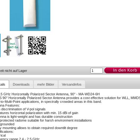
eit nicht auf Lager
ails
Downloads
mehr Bilder
Versandinfos
.5 GHz Horizontally Polarized Sector Antenna, 90° - MA-WD24-6H
90° Horizontally Polarized Sector Antenna provides a cost effective solution for WLL, MMD
-to-Multi-Point applications, in spectrally crowded areas in this band.
nna Features:
h discrimination of V-pol signals
features horizontal polarization with min. 15 dBi of gain
enna is light-weight and has durable construction
protected radome suitable for harsh environment installations
 grounded
y mounting allows to obtain required downtilt degree
fications:
ical
ency range 2.4 - 2.5 GHz