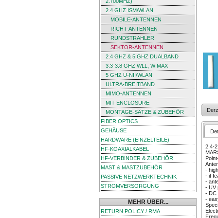
2.700MHZ)
2.4 GHZ ISM/WLAN
MOBILE-ANTENNEN
RICHT-ANTENNEN
RUNDSTRAHLER
SEKTOR-ANTENNEN
2.4 GHZ & 5 GHZ DUALBAND
3.3-3.8 GHZ WLL, WIMAX
5 GHZ U-NII/WLAN
ULTRA-BREITBAND
MIMO-ANTENNEN
MIT ENCLOSURE
Derz
MONTAGE-SÄTZE & ZUBEHÖR
FIBER OPTICS
GEHÄUSE
Det
HARDWARE (EINZELTEILE)
2.4-2
HF-KOAXIALKABEL
MARS 
HF-VERBINDER & ZUBEHÖR
Point
Ante
MAST & MASTZUBEHÖR
- hig
- it 
PASSIVE NETZWERKTECHNIK
- ant
STROMVERSORGUNG
- UV 
- DC
- eas
MEHR ÜBER...
Speci
Electr
RETURN POLICY / RMA
Frequ