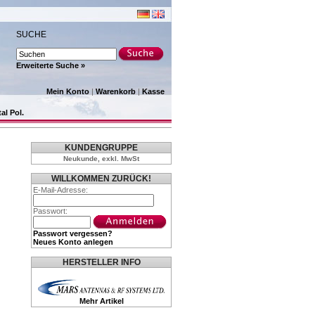
SUCHE
Erweiterte Suche »
Mein Konto
|
Warenkorb
|
Kasse
al Pol.
KUNDENGRUPPE
Neukunde, exkl. MwSt
WILLKOMMEN ZURÜCK!
E-Mail-Adresse:
Passwort:
Passwort vergessen?
Neues Konto anlegen
HERSTELLER INFO
Mehr Artikel