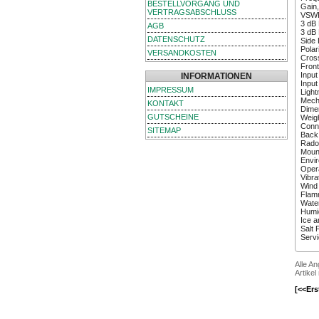
BESTELLVORGANG UND
Gain,
VERTRAGSABSCHLUSS
VSWR
3 dB 
AGB
3 dB 
DATENSCHUTZ
Side 
Polar
VERSANDKOSTEN
Cross
Front
Input
INFORMATIONEN
Inpu
IMPRESSUM
Light
Mech
KONTAKT
Dimen
GUTSCHEINE
Weigh
Conn
SITEMAP
Back 
Radom
Moun
Envi
Opera
Vibra
Wind 
Flamm
Water
Humid
Ice a
Salt 
Servi
Alle A
Artikel
[<<Ers