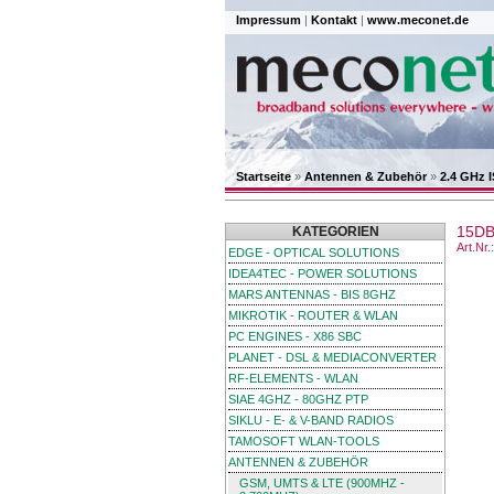
Impressum
|
Kontakt
|
www.meconet.de
Startseite
»
Antennen & Zubehör
»
2.4 GHz
15DB
KATEGORIEN
Art.Nr
EDGE - OPTICAL SOLUTIONS
IDEA4TEC - POWER SOLUTIONS
MARS ANTENNAS - BIS 8GHZ
MIKROTIK - ROUTER & WLAN
PC ENGINES - X86 SBC
PLANET - DSL & MEDIACONVERTER
RF-ELEMENTS - WLAN
SIAE 4GHZ - 80GHZ PTP
SIKLU - E- & V-BAND RADIOS
TAMOSOFT WLAN-TOOLS
ANTENNEN & ZUBEHÖR
GSM, UMTS & LTE (900MHZ -