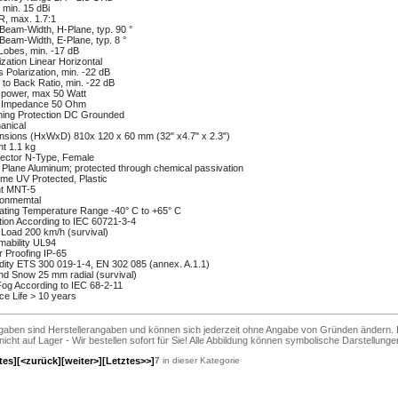
 min. 15 dBi
, max. 1.7:1
Beam-Width, H-Plane, typ. 90 °
Beam-Width, E-Plane, typ. 8 °
Lobes, min. -17 dB
ization Linear Horizontal
 Polarization, min. -22 dB
 to Back Ratio, min. -22 dB
 power, max 50 Watt
t Impedance 50 Ohm
ning Protection DC Grounded
anical
sions (HxWxD) 810x 120 x 60 mm (32" x4.7" x 2.3")
t 1.1 kg
ector N-Type, Female
Plane Aluminum; protected through chemical passivation
e UV Protected, Plastic
t MNT-5
ronmemtal
ting Temperature Range -40° C to +65° C
tion According to IEC 60721-3-4
Load 200 km/h (survival)
ability UL94
 Proofing IP-65
ity ETS 300 019-1-4, EN 302 085 (annex. A.1.1)
nd Snow 25 mm radial (survival)
Fog According to IEC 68-2-11
ce Life > 10 years
ngaben sind Herstellerangaben und können sich jederzeit ohne Angabe von Gründen ändern. 
 nicht auf Lager - Wir bestellen sofort für Sie! Alle Abbildung können symbolische Darstellunge
tes]
[<zurück]
[weiter>]
[Letztes>>]
7
in dieser Kategorie