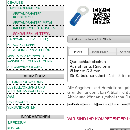
GEHÄUSE
MONTAGEMATERIAL
ABSTANDSHALTER
KUNSTSTOFF
ABSTANDSHALTER METALL
KABELDURCHFÜHRUNGEN
SCHRAUBEN, MUTTERN, ...
HARDWARE (EINZELTEILE)
Bestand: mehr als 100 Stück
HF-KOAXIALKABEL
HF-VERBINDER & ZUBEHÖR
Details
mehr Bilder
Versan
MAST & MASTZUBEHÖR
Quetschkabelschuh
PASSIVE NETZWERKTECHNIK
Ausführung: Ringform
STROMVERSORGUNG
Ø innen: 5.3 mm
für Kabelquerschnitt: 1.5 - 2.5 m
MEHR ÜBER...
RETURN POLICY / RMA
Alle Angaben sind Herstelleranga
BESTELLVORGANG UND
VERTRAGSABSCHLUSS
Gründen ändern. Ein Artikel nicht a
Abbildung können symbolische Dar
AGB
DATENSCHUTZ
[<<Erstes]
[<zurück]
[weiter>]
[Letztes>>]
6
VERSANDKOSTEN
INFORMATIONEN
WIR SIND IHR KOMPETENTER 
IMPRESSUM
KONTAKT