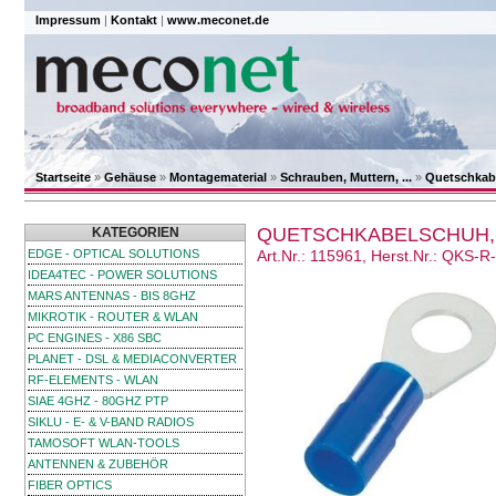
Impressum
|
Kontakt
|
www.meconet.de
Startseite
»
Gehäuse
»
Montagematerial
»
Schrauben, Muttern, ...
»
Quetschkab
QUETSCHKABELSCHUH, 
KATEGORIEN
EDGE - OPTICAL SOLUTIONS
Art.Nr.: 115961, Herst.Nr.: QKS-R
IDEA4TEC - POWER SOLUTIONS
MARS ANTENNAS - BIS 8GHZ
MIKROTIK - ROUTER & WLAN
PC ENGINES - X86 SBC
PLANET - DSL & MEDIACONVERTER
RF-ELEMENTS - WLAN
SIAE 4GHZ - 80GHZ PTP
SIKLU - E- & V-BAND RADIOS
TAMOSOFT WLAN-TOOLS
ANTENNEN & ZUBEHÖR
FIBER OPTICS