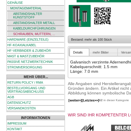
GEHÄUSE
MONTAGEMATERIAL
ABSTANDSHALTER
KUNSTSTOFF
ABSTANDSHALTER METALL
KABELDURCHFÜHRUNGEN
SCHRAUBEN, MUTTERN, ...
HARDWARE (EINZELTEILE)
Bestand: mehr als 100 Stück
HF-KOAXIALKABEL
HF-VERBINDER & ZUBEHÖR
Details
mehr Bilder
Versan
MAST & MASTZUBEHÖR
Galvanisch verzinnte Adernendh
PASSIVE NETZWERKTECHNIK
Kabelquerschnitt: 1.5 mm
STROMVERSORGUNG
Länge: 7.0 mm
MEHR ÜBER...
RETURN POLICY / RMA
Alle Angaben sind Herstelleranga
Gründen ändern. Ein Artikel nicht a
BESTELLVORGANG UND
VERTRAGSABSCHLUSS
Abbildung können symbolische Dar
AGB
[weiter>]
[Letztes>>]
62
in dieser Kategorie
DATENSCHUTZ
VERSANDKOSTEN
WIR SIND IHR KOMPETENTER 
INFORMATIONEN
IMPRESSUM
KONTAKT