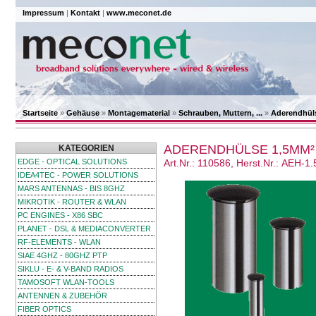
Impressum
|
Kontakt
|
www.meconet.de
Startseite
»
Gehäuse
»
Montagematerial
»
Schrauben, Muttern, ...
»
Aderendhül
ADERENDHÜLSE 1,5MM²
KATEGORIEN
EDGE - OPTICAL SOLUTIONS
Art.Nr.: 110586, Herst.Nr.: AEH-1.
IDEA4TEC - POWER SOLUTIONS
MARS ANTENNAS - BIS 8GHZ
MIKROTIK - ROUTER & WLAN
PC ENGINES - X86 SBC
PLANET - DSL & MEDIACONVERTER
RF-ELEMENTS - WLAN
SIAE 4GHZ - 80GHZ PTP
SIKLU - E- & V-BAND RADIOS
TAMOSOFT WLAN-TOOLS
ANTENNEN & ZUBEHÖR
FIBER OPTICS