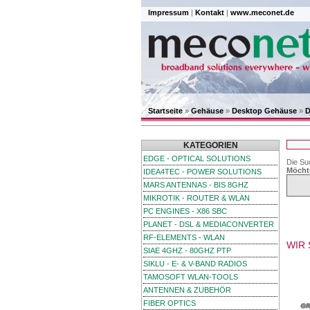
Impressum
|
Kontakt
|
www.meconet.de
Startseite
»
Gehäuse
»
Desktop Gehäuse
»
D
KATEGORIEN
EDGE - OPTICAL SOLUTIONS
Die Su
Möcht
IDEA4TEC - POWER SOLUTIONS
MARS ANTENNAS - BIS 8GHZ
MIKROTIK - ROUTER & WLAN
PC ENGINES - X86 SBC
PLANET - DSL & MEDIACONVERTER
RF-ELEMENTS - WLAN
WIR 
SIAE 4GHZ - 80GHZ PTP
SIKLU - E- & V-BAND RADIOS
TAMOSOFT WLAN-TOOLS
ANTENNEN & ZUBEHÖR
FIBER OPTICS