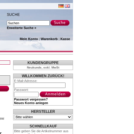
SUCHE
Erweiterte Suche »
Mein Konto
|
Warenkorb
|
Kasse
KUNDENGRUPPE
Neukunde, exkl. MwSt
WILLKOMMEN ZURÜCK!
E-Mail-Adresse:
Passwort:
Passwort vergessen?
Neues Konto anlegen
HERSTELLER
SCHNELLKAUF
Bitte geben Sie die Artikelnummer aus