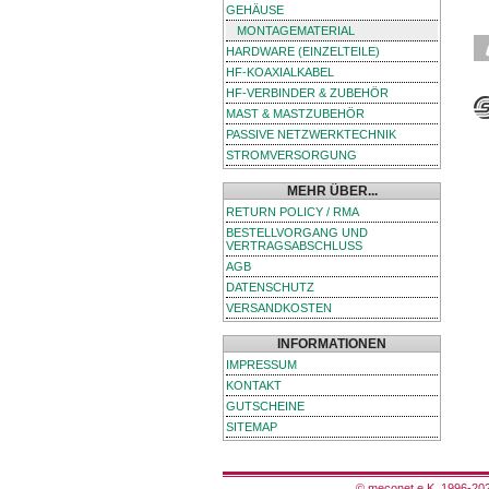
GEHÄUSE
MONTAGEMATERIAL
HARDWARE (EINZELTEILE)
HF-KOAXIALKABEL
HF-VERBINDER & ZUBEHÖR
MAST & MASTZUBEHÖR
PASSIVE NETZWERKTECHNIK
STROMVERSORGUNG
MEHR ÜBER...
RETURN POLICY / RMA
BESTELLVORGANG UND
VERTRAGSABSCHLUSS
AGB
DATENSCHUTZ
VERSANDKOSTEN
INFORMATIONEN
IMPRESSUM
KONTAKT
GUTSCHEINE
SITEMAP
© meconet e.K. 1996-2026