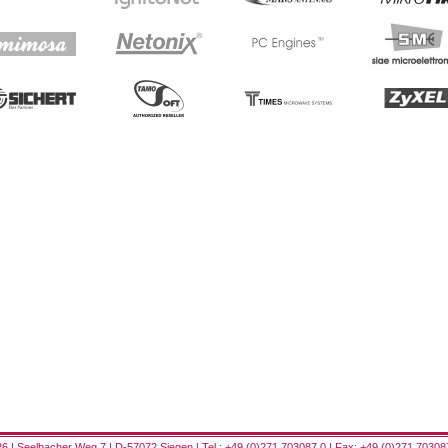
 | Seelbacher Weg 7 | D-57072 Siegen | Tel.: +49 (0)271 703087 0 | Fax: +49 (0)271 70308