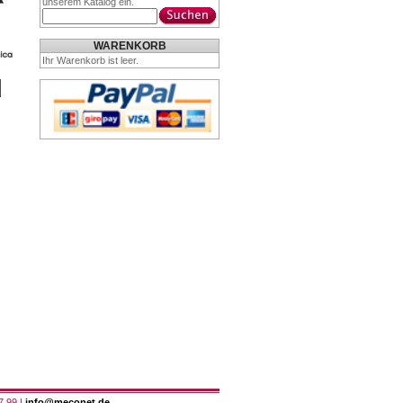
unserem Katalog ein.
WARENKORB
Ihr Warenkorb ist leer.
7 99 |
info@meconet.de