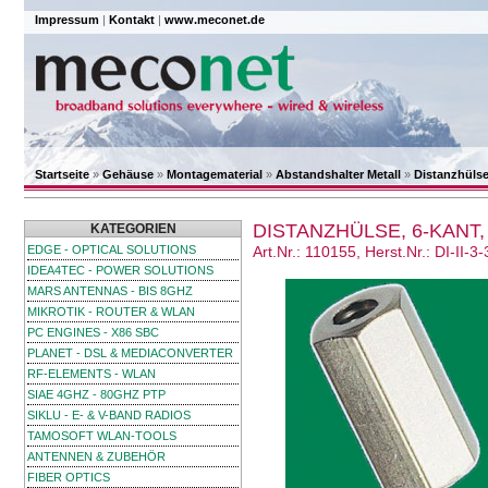
Impressum
|
Kontakt
|
www.meconet.de
Startseite
»
Gehäuse
»
Montagematerial
»
Abstandshalter Metall
»
Distanzhüls
DISTANZHÜLSE, 6-KANT
KATEGORIEN
EDGE - OPTICAL SOLUTIONS
Art.Nr.: 110155, Herst.Nr.: DI-II-3-
IDEA4TEC - POWER SOLUTIONS
MARS ANTENNAS - BIS 8GHZ
MIKROTIK - ROUTER & WLAN
PC ENGINES - X86 SBC
PLANET - DSL & MEDIACONVERTER
RF-ELEMENTS - WLAN
SIAE 4GHZ - 80GHZ PTP
SIKLU - E- & V-BAND RADIOS
TAMOSOFT WLAN-TOOLS
ANTENNEN & ZUBEHÖR
FIBER OPTICS