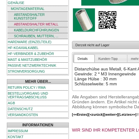
GEHÄUSE
MONTAGEMATERIAL
ABSTANDSHALTER
KUNSTSTOFF
ABSTANDSHALTER METALL
KABELDURCHFÜHRUNGEN
SCHRAUBEN, MUTTERN, ...
HARDWARE (EINZELTEILE)
Derzeit nicht auf Lager
HF-KOAXIALKABEL
HF-VERBINDER & ZUBEHÖR
Details
Kunden-Tipp
mehr 
MAST & MASTZUBEHÖR
PASSIVE NETZWERKTECHNIK
Distanzhülse aus Metall, 6-Kant
STROMVERSORGUNG
Gewinde: 2 * M3 Innengewinde
Länge Hülse : 30 mm
MEHR ÜBER...
Schlüsselweite: 5 mm
RETURN POLICY / RMA
BESTELLVORGANG UND
Alle Angaben sind Herstelleranga
VERTRAGSABSCHLUSS
Gründen ändern. Ein Artikel nicht a
AGB
Abbildung können symbolische Dar
DATENSCHUTZ
[<<Erstes]
[<zurück]
[weiter>]
[Letztes>>]
1
VERSANDKOSTEN
INFORMATIONEN
WIR SIND IHR KOMPETENTER 
IMPRESSUM
KONTAKT