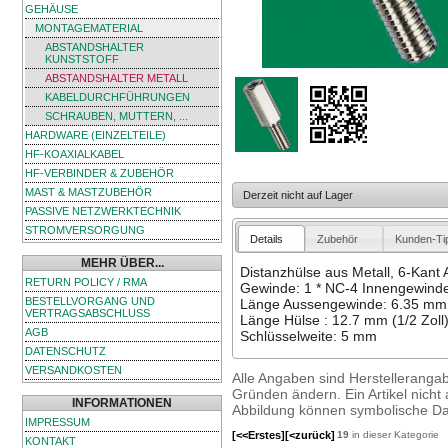
GEHÄUSE
MONTAGEMATERIAL
ABSTANDSHALTER
KUNSTSTOFF
ABSTANDSHALTER METALL
KABELDURCHFÜHRUNGEN
SCHRAUBEN, MUTTERN, ...
HARDWARE (EINZELTEILE)
HF-KOAXIALKABEL
HF-VERBINDER & ZUBEHÖR
MAST & MASTZUBEHÖR
Derzeit nicht auf Lager
PASSIVE NETZWERKTECHNIK
STROMVERSORGUNG
Details
Zubehör
Kunden-Ti
MEHR ÜBER...
Distanzhülse aus Metall, 6-Kant
RETURN POLICY / RMA
Gewinde: 1 * NC-4 Innengewinde
BESTELLVORGANG UND
Länge Aussengewinde: 6.35 mm (
VERTRAGSABSCHLUSS
Länge Hülse : 12.7 mm (1/2 Zoll
AGB
Schlüsselweite: 5 mm
DATENSCHUTZ
VERSANDKOSTEN
Alle Angaben sind Herstelleranga
Gründen ändern. Ein Artikel nicht a
INFORMATIONEN
Abbildung können symbolische Dar
IMPRESSUM
[<<Erstes]
[<zurück]
19
in dieser Kategorie
KONTAKT