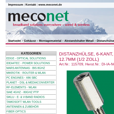
Impressum
|
Kontakt
|
www.meconet.de
Startseite
»
Gehäuse
»
Montagematerial
»
Abstandshalter Metall
»
Distanzhülse
DISTANZHÜLSE, 6-KANT
KATEGORIEN
EDGE - OPTICAL SOLUTIONS
12.7MM (1/2 ZOLL)
IDEA4TEC - POWER SOLUTIONS
Art.Nr.: 115709, Herst.Nr.: DI-IA-
MARS ANTENNAS - BIS 8GHZ
MIKROTIK - ROUTER & WLAN
PC ENGINES - X86 SBC
PLANET - DSL & MEDIACONVERTER
RF-ELEMENTS - WLAN
SIAE 4GHZ - 80GHZ PTP
SIKLU - E- & V-BAND RADIOS
TAMOSOFT WLAN-TOOLS
ANTENNEN & ZUBEHÖR
FIBER OPTICS