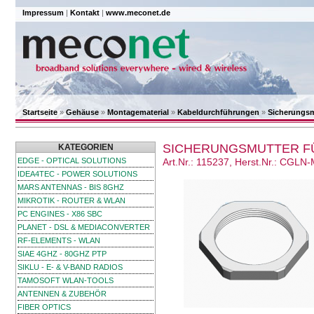
Impressum
|
Kontakt
|
www.meconet.de
Startseite
»
Gehäuse
»
Montagematerial
»
Kabeldurchführungen
»
Sicherungsm
SICHERUNGSMUTTER F
KATEGORIEN
EDGE - OPTICAL SOLUTIONS
Art.Nr.: 115237, Herst.Nr.: CGLN
IDEA4TEC - POWER SOLUTIONS
MARS ANTENNAS - BIS 8GHZ
MIKROTIK - ROUTER & WLAN
PC ENGINES - X86 SBC
PLANET - DSL & MEDIACONVERTER
RF-ELEMENTS - WLAN
SIAE 4GHZ - 80GHZ PTP
SIKLU - E- & V-BAND RADIOS
TAMOSOFT WLAN-TOOLS
ANTENNEN & ZUBEHÖR
FIBER OPTICS