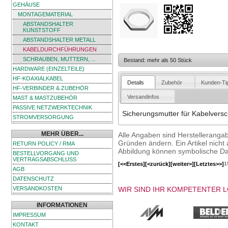
GEHÄUSE
MONTAGEMATERIAL
ABSTANDSHALTER
KUNSTSTOFF
ABSTANDSHALTER METALL
KABELDURCHFÜHRUNGEN
SCHRAUBEN, MUTTERN, ...
Bestand: mehr als 50 Stück
HARDWARE (EINZELTEILE)
HF-KOAXIALKABEL
Details
Zubehör
Kunden-Ti
HF-VERBINDER & ZUBEHÖR
Versandinfos
MAST & MASTZUBEHÖR
PASSIVE NETZWERKTECHNIK
Sicherungsmutter für Kabelvers
STROMVERSORGUNG
MEHR ÜBER...
Alle Angaben sind Herstelleranga
Gründen ändern. Ein Artikel nicht a
RETURN POLICY / RMA
Abbildung können symbolische Dar
BESTELLVORGANG UND
VERTRAGSABSCHLUSS
[<<Erstes]
[<zurück]
[weiter>]
[Letztes>>]
1
AGB
DATENSCHUTZ
WIR SIND IHR KOMPETENTER 
VERSANDKOSTEN
INFORMATIONEN
IMPRESSUM
KONTAKT