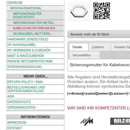
GEHÄUSE
MONTAGEMATERIAL
ABSTANDSHALTER
KUNSTSTOFF
ABSTANDSHALTER METALL
KABELDURCHFÜHRUNGEN
SCHRAUBEN, MUTTERN, ...
Bestand: mehr als 50 Stück
HARDWARE (EINZELTEILE)
HF-KOAXIALKABEL
Details
Zubehör
Kunden-Ti
HF-VERBINDER & ZUBEHÖR
Versandinfos
MAST & MASTZUBEHÖR
PASSIVE NETZWERKTECHNIK
Sicherungsmutter für Kabelvers
STROMVERSORGUNG
MEHR ÜBER...
Alle Angaben sind Herstelleranga
Gründen ändern. Ein Artikel nicht a
RETURN POLICY / RMA
Abbildung können symbolische Dar
BESTELLVORGANG UND
VERTRAGSABSCHLUSS
[<<Erstes]
[<zurück]
[weiter>]
[Letztes>>]
1
AGB
DATENSCHUTZ
WIR SIND IHR KOMPETENTER 
VERSANDKOSTEN
INFORMATIONEN
IMPRESSUM
KONTAKT