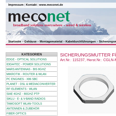
Impressum
|
Kontakt
|
www.meconet.de
Startseite
»
Gehäuse
»
Montagematerial
»
Kabeldurchführungen
»
Sicherungsm
SICHERUNGSMUTTER F
KATEGORIEN
EDGE - OPTICAL SOLUTIONS
Art.Nr.: 115237, Herst.Nr.: CGLN
IDEA4TEC - POWER SOLUTIONS
MARS ANTENNAS - BIS 8GHZ
MIKROTIK - ROUTER & WLAN
PC ENGINES - X86 SBC
PLANET - DSL & MEDIACONVERTER
RF-ELEMENTS - WLAN
SIAE 4GHZ - 80GHZ PTP
SIKLU - E- & V-BAND RADIOS
TAMOSOFT WLAN-TOOLS
ANTENNEN & ZUBEHÖR
FIBER OPTICS