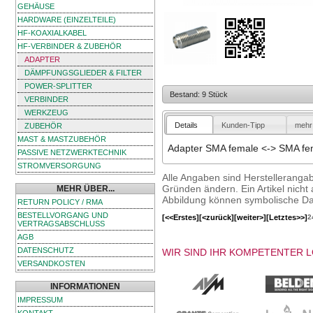
GEHÄUSE
HARDWARE (EINZELTEILE)
HF-KOAXIALKABEL
HF-VERBINDER & ZUBEHÖR
ADAPTER
DÄMPFUNGSGLIEDER & FILTER
POWER-SPLITTER
Bestand: 9 Stück
VERBINDER
WERKZEUG
Details
Kunden-Tipp
mehr 
ZUBEHÖR
MAST & MASTZUBEHÖR
Adapter SMA female <-> SMA fe
PASSIVE NETZWERKTECHNIK
STROMVERSORGUNG
Alle Angaben sind Herstelleranga
Gründen ändern. Ein Artikel nicht a
MEHR ÜBER...
Abbildung können symbolische Dar
RETURN POLICY / RMA
BESTELLVORGANG UND
[<<Erstes]
[<zurück]
[weiter>]
[Letztes>>]
2
VERTRAGSABSCHLUSS
AGB
DATENSCHUTZ
WIR SIND IHR KOMPETENTER 
VERSANDKOSTEN
INFORMATIONEN
IMPRESSUM