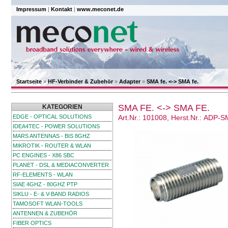
Impressum
|
Kontakt
|
www.meconet.de
Startseite
»
HF-Verbinder & Zubehör
»
Adapter
»
SMA fe. <-> SMA fe.
SMA FE. <-> SMA FE.
KATEGORIEN
EDGE - OPTICAL SOLUTIONS
Art.Nr.: 101008, Herst.Nr.: ADP-
IDEA4TEC - POWER SOLUTIONS
MARS ANTENNAS - BIS 8GHZ
MIKROTIK - ROUTER & WLAN
PC ENGINES - X86 SBC
PLANET - DSL & MEDIACONVERTER
RF-ELEMENTS - WLAN
SIAE 4GHZ - 80GHZ PTP
SIKLU - E- & V-BAND RADIOS
TAMOSOFT WLAN-TOOLS
ANTENNEN & ZUBEHÖR
FIBER OPTICS