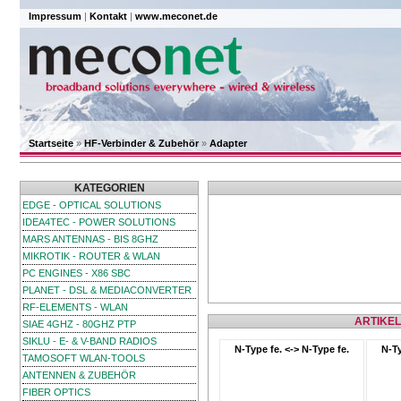
Impressum
|
Kontakt
|
www.meconet.de
Startseite
»
HF-Verbinder & Zubehör
»
Adapter
KATEGORIEN
EDGE - OPTICAL SOLUTIONS
IDEA4TEC - POWER SOLUTIONS
MARS ANTENNAS - BIS 8GHZ
MIKROTIK - ROUTER & WLAN
PC ENGINES - X86 SBC
PLANET - DSL & MEDIACONVERTER
RF-ELEMENTS - WLAN
ARTIKEL
SIAE 4GHZ - 80GHZ PTP
SIKLU - E- & V-BAND RADIOS
N-Type fe. <-> N-Type fe.
N-Ty
TAMOSOFT WLAN-TOOLS
ANTENNEN & ZUBEHÖR
FIBER OPTICS