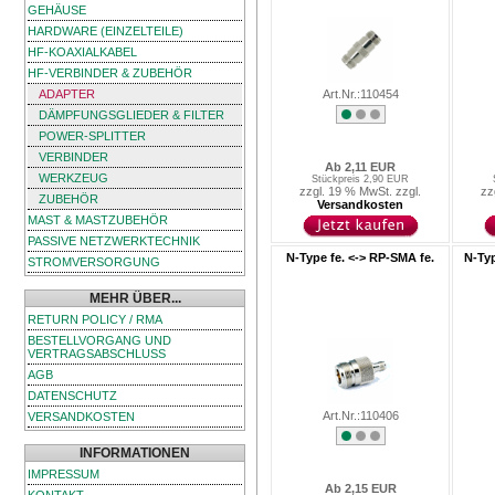
GEHÄUSE
HARDWARE (EINZELTEILE)
HF-KOAXIALKABEL
HF-VERBINDER & ZUBEHÖR
ADAPTER
Art.Nr.:110454
DÄMPFUNGSGLIEDER & FILTER
POWER-SPLITTER
VERBINDER
Ab 2,11 EUR
WERKZEUG
Stückpreis 2,90 EUR
zzgl. 19 % MwSt. zzgl.
zz
ZUBEHÖR
Versandkosten
MAST & MASTZUBEHÖR
PASSIVE NETZWERKTECHNIK
N-Type fe. <-> RP-SMA fe.
N-Typ
STROMVERSORGUNG
MEHR ÜBER...
RETURN POLICY / RMA
BESTELLVORGANG UND
VERTRAGSABSCHLUSS
AGB
DATENSCHUTZ
Art.Nr.:110406
VERSANDKOSTEN
INFORMATIONEN
IMPRESSUM
Ab 2,15 EUR