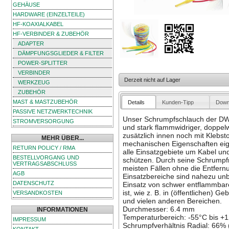
GEHÄUSE
HARDWARE (EINZELTEILE)
HF-KOAXIALKABEL
HF-VERBINDER & ZUBEHÖR
ADAPTER
DÄMPFUNGSGLIEDER & FILTER
POWER-SPLITTER
VERBINDER
Derzeit nicht auf Lager
WERKZEUG
ZUBEHÖR
MAST & MASTZUBEHÖR
Details
Kunden-Tipp
Down
PASSIVE NETZWERKTECHNIK
Unser Schrumpfschlauch der DWT-S
STROMVERSORGUNG
und stark flammwidriger, doppel
zusätzlich innen noch mit Klebsto
MEHR ÜBER...
mechanischen Eigenschaften eig
RETURN POLICY / RMA
alle Einsatzgebiete um Kabel und
BESTELLVORGANG UND
schützen. Durch seine Schrumpf
VERTRAGSABSCHLUSS
meisten Fällen ohne die Entfern
AGB
Einsatzbereiche sind nahezu un
DATENSCHUTZ
Einsatz von schwer entflammbar
ist, wie z. B. in (öffentlichen)
VERSANDKOSTEN
und vielen anderen Bereichen.
Durchmesser: 6.4 mm
INFORMATIONEN
Temperaturbereich: -55°C bis +
IMPRESSUM
Schrumpfverhältnis Radial: 66% 