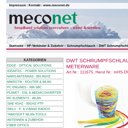
Impressum
|
Kontakt
|
www.meconet.de
Startseite
»
HF-Verbinder & Zubehör
»
Schrumpfschlauch
»
DWT Schrumpfschla
DWT SCHRUMPFSCHLAUCH
KATEGORIEN
EDGE - OPTICAL SOLUTIONS
METERWARE
IDEA4TEC - POWER SOLUTIONS
Art.Nr.: 111675, Herst.Nr.: mHS-
MARS ANTENNAS - BIS 8GHZ
MIKROTIK - ROUTER & WLAN
PC ENGINES - X86 SBC
PLANET - DSL & MEDIACONVERTER
RF-ELEMENTS - WLAN
SIAE 4GHZ - 80GHZ PTP
SIKLU - E- & V-BAND RADIOS
TAMOSOFT WLAN-TOOLS
ANTENNEN & ZUBEHÖR
FIBER OPTICS